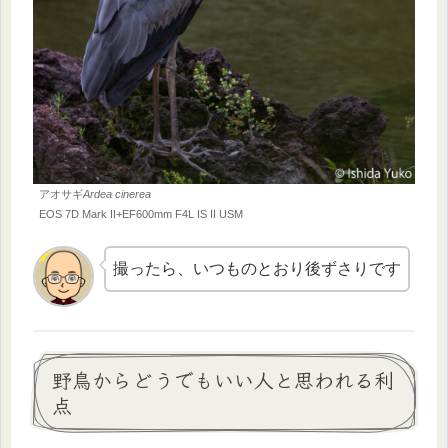
アオサギ
Ardea cinerea
EOS 7D Mark II+EF600mm F4L IS II USM
撮ったら、いつものとおり後ずさりです
野鳥からどうでもいい人と思われる利
点