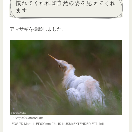
慣れてくれれば自然の姿を見せてくれ
ます
アマサギを撮影しました。
アマサギ
Bubulcus ibis
EOS 7D Mark II+EF600mm F4L IS II USM+EXTENDER EF1.4xIII