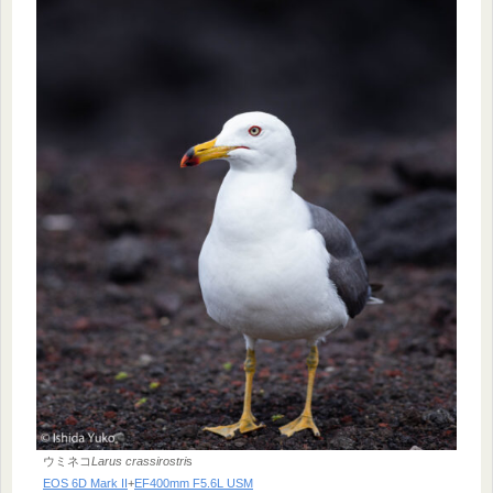
ウミネコ
Larus crassirostri
s
EOS 6D Mark II
+
EF400mm F5.6L USM