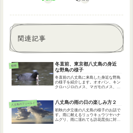
関連記事
冬直前、東京都八丈島の身近
動物
な野鳥の様子
冬直前の八丈島に来島した身近な野鳥
の様子を紹介します。オオバン、キン
クロハジロのメス、マガモのメス、タ
ヒバリとお友達になったのか、あまり
警戒されませんでした。食事や羽繕い
など自然な姿を見せてくれました。
八丈島の雨の日の楽しみ方２
八丈島のフィールド
初秋の夕立後の八丈島の様子のお話で
す。雨に耐えるリュウキュウツヤハナ
ムグリ、雨に濡れても訪花昆虫に対す
る備えをしているシマクサギ、傘が濡
れているアカジコウ（？）の様子を紹