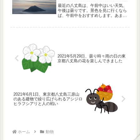
最近の八丈島は、午前中はいい天気、
午後は曇りです。景色を見に行くなら
ば、午前中をおすすめします。あまの
じゃくの私は春を探しに八丈島を回り
ました。ムナグロ、ウミウ、オオバヤ
シャブシ、八丈小島を見てきました。
2021年5月29日、曇り時々雨の日の東
京都八丈島の花を楽しんできました
2021年6月1日、東京都八丈島三原山
のある建物で繰り広げられるアシジロ
ヒラフシアリと人の戦い
ホーム
動物