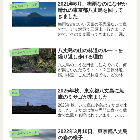
介します。
2021年6月、梅雨なのになぜか
八丈島のフィールド
晴れの東京都八丈島を回って
きました
梅雨なのにいい天気の不思議な八丈島
です。アリ対策で三原山へ行きました
ので、そのまま回ってきました。縄張
りをパトロールしているホオジロ、水
辺にはアカハライモリがいました。湿
度の高いところにはヌメリツバタケが
八丈島の山の林道のルートを
八丈島のフィールド
ありました。その様子を紹介します。
繰り返し歩ける理由
八丈島のような田舎に住んでいて、何
が楽しいんだろう・・・？三原林道、
鴨川林道、こん沢林道でも、どの林道
も一度行けば十分。というご意見を島
外のお客様からいただいたことがあり
ます。おそらく、それは、ネットや雑
2025年秋、東京都八丈島に魚
動物
誌の文字から得られた情報を確認した
鷹のミサゴが来ました
の...
2025年秋。八丈島に冬鳥のミサゴが来
ました。ミサゴは魚を専門に食べる猛
禽で魚鷹とも呼ばれています。八丈島
で見られるミサゴの生態のお話です。
2022年3月10日、東京都八丈島
八丈島のフィールド
の春の様子