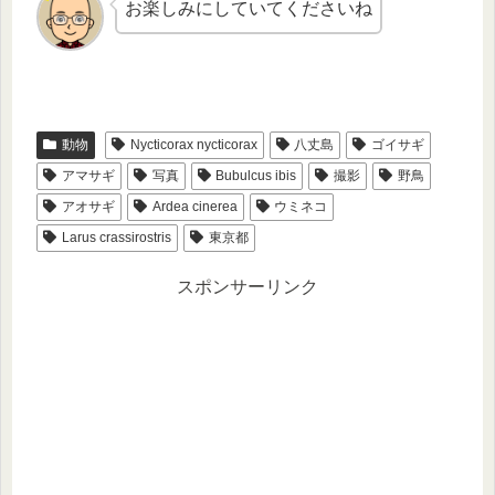
お楽しみにしていてくださいね
動物
Nycticorax nycticorax
八丈島
ゴイサギ
アマサギ
写真
Bubulcus ibis
撮影
野鳥
アオサギ
Ardea cinerea
ウミネコ
Larus crassirostris
東京都
スポンサーリンク