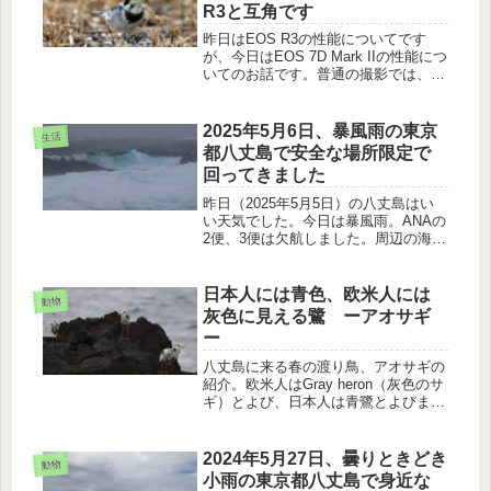
R3と互角です
昨日はEOS R3の性能についてです
が、今日はEOS 7D Mark IIの性能につ
いてのお話です。普通の撮影では、
EOS 7D Mark IIは、EOS R3に見劣り
しない写真を撮影することが出来ま
す。実例をあげて紹介します。
2025年5月6日、暴風雨の東京
生活
都八丈島で安全な場所限定で
回ってきました
昨日（2025年5月5日）の八丈島はい
い天気でした。今日は暴風雨。ANAの
2便、3便は欠航しました。周辺の海は
しけ、ウミネコ、モズ、ゴイサギは悪
天候に耐えていました。
日本人には青色、欧米人には
動物
灰色に見える鷺 ーアオサギ
ー
八丈島に来る春の渡り鳥、アオサギの
紹介。欧米人はGray heron（灰色のサ
ギ）とよび、日本人は青鷺とよびま
す。その理由を写真を使いながら、ア
オサギの羽の特徴、飛翔、全身の形態
を含めて説明します。
2024年5月27日、曇りときどき
動物
小雨の東京都八丈島で身近な