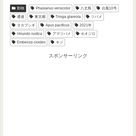
動物
Phasianus versicolor
八丈島
台風10号
通過
東京都
Tringa glareola
ツバメ
タカブシギ
Apus pacificus
2021年
Hirundo rustica
アマツバメ
ホオジロ
Emberiza cioides
キジ
スポンサーリンク