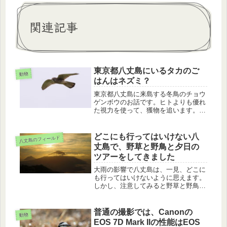
関連記事
東京都八丈島にいるタカのご
動物
はんはネズミ？
東京都八丈島に来島する冬鳥のチョウ
ゲンボウのお話です。ヒトよりも優れ
た視力を使って、獲物を追います。ホ
バリングから滑空に切り替えて、草む
らにダイブします。捉えた獲物はネズ
ミではなく、今の時期に多く見られる
どこにも行ってはいけない八
八丈島のフィールド
ハラビロカマキリでした。
丈島で、野草と野鳥と夕日の
ツアーをしてきました
大雨の影響で八丈島は、一見、どこに
も行ってはいけないように思えます。
しかし、注意してみると野草と野鳥と
夕日と見所はたくさんあります。ぜ
ひ、あなただけの八丈島を見つけてく
ださい。
普通の撮影では、Canonの
動物
EOS 7D Mark IIの性能はEOS