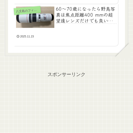
60～70歳になったら野鳥写
八
丈島のフィールド
真は焦点距離400 mmの超
望遠レンズだけでも良いか
も知れません
2025.11.23
スポンサーリンク