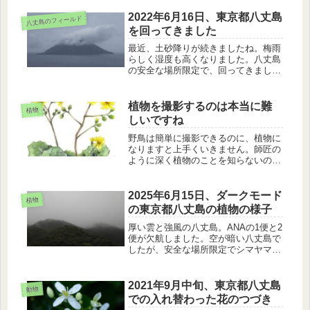
ラン、ハチジョウショウマ、サクノキ
の花を見ました。夕方はきれいな八丈
2022年6月16日、東京都八丈島
八丈島のフィールド
富士と八丈小島を眺めました。
を回ってきました
最近、土砂降りが続きましたね。梅雨
らしく湿度も高くなりました。八丈島
の安全な場所限定で、回ってきまし
た。曇り空の八丈小島を眺めたあと、
シマヤマブキショウマ、ヤブジラミ、
カルガモ、クロハラアジサシを見てき
植物を撮影するのは本当に難
植物
ました。
しいですね
野鳥は簡単に撮影できるのに、植物に
なりますと上手くいきません。師匠の
ように深く植物のことを知らないのが
原因なのかも知れません。ツワブキの
撮影のときに思ったことを書きまし
た。
2025年6月15日、ダークモード
植物
の東京都八丈島の植物の様子
厚い雲と強風の八丈島。ANAの1便と2
便が欠航しました。空が暗い八丈島で
したが、安全な場所限定でシマヤマブ
キショウマ、ハチジョウショウマ、ド
クダミ、ガクアジサイを観察してきま
した。
2021年9月中旬、東京都八丈島
動物
での入れ替わった花のつづき