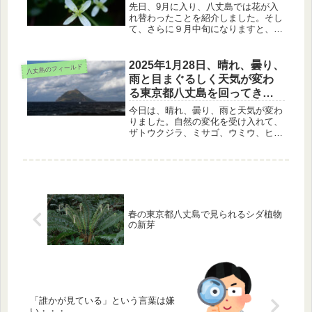
先日、9月に入り、八丈島では花が入
れ替わったことを紹介しました。そし
て、さらに９月中旬になりますと、追
加の花が現れました。ハマアザミ、ナ
ンバンギセル、センニンソウ、ノコン
ギク、そして、花に付随してリュウキ
2025年1月28日、晴れ、曇り、
八丈島のフィールド
ュウツヤハナムグリのお話です。
雨と目まぐるしく天気が変わ
る東京都八丈島を回ってきま
した
今日は、晴れ、曇り、雨と天気が変わ
りました。自然の変化を受け入れて、
ザトウクジラ、ミサゴ、ウミウ、ヒト
ツバ、ノキシノブを楽しんできまし
た。
春の東京都八丈島で見られるシダ植物
の新芽
「誰かが見ている」という言葉は嫌
い・・・