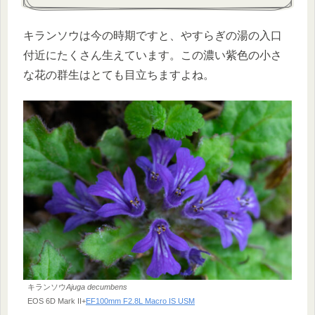
キランソウは今の時期ですと、やすらぎの湯の入口
付近にたくさん生えています。この濃い紫色の小さ
な花の群生はとても目立ちますよね。
キランソウ
Ajuga decumbens
EOS 6D Mark II+
EF100mm F2.8L Macro IS USM