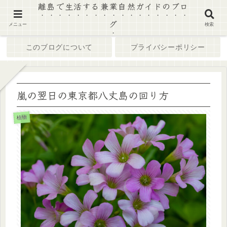
離島で生活する兼業自然ガイドのブロ
グ
ホーム
ブログ
メニュー
検索
このブログについて
プライバシーポリシー
嵐の翌日の東京都八丈島の回り方
植物