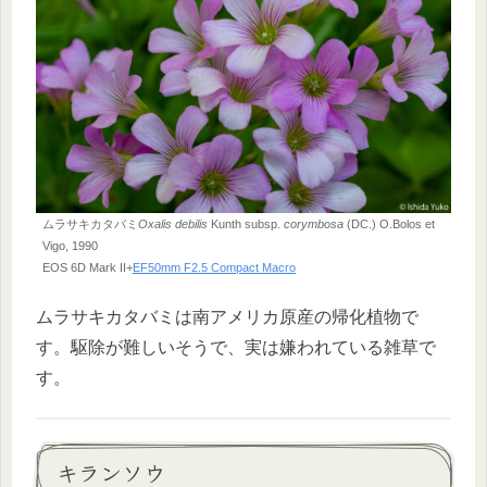
ムラサキカタバミ
Oxalis debilis
Kunth subsp.
corymbosa
(DC.) O.Bolos et
Vigo, 1990
EOS 6D Mark II+
EF50mm F2.5 Compact Macro
ムラサキカタバミは南アメリカ原産の帰化植物で
す。駆除が難しいそうで、実は嫌われている雑草で
す。
キランソウ