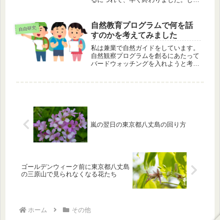
し、ブログは、記事を書き続ける作業
の繰り返し。八丈サイエンスクラブの
子供たちの繰り返し実験のときの気持
自然教育プログラムで何を話
自由研究
ちを想像しました。
すのかを考えてみました
私は兼業で自然ガイドをしています。
自然観察プログラムを創るにあたって
バードウォッチングを入れようと考え
ています。普通のバードウォッチング
も面白いのですが、少しひねくれても
いいかなぁ・・・？と思っています。
嵐の翌日の東京都八丈島の回り方
ゴールデンウィーク前に東京都八丈島
の三原山で見られなくなる花たち
ホーム
その他