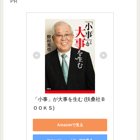
PR
「小事」が大事を生む (扶桑社Ｂ
ＯＯＫＳ)
Amazonで見る