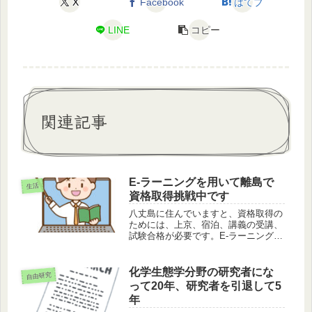
X
Facebook
はてブ
LINE
コピー
関連記事
E-ラーニングを用いて離島で
生活
資格取得挑戦中です
八丈島に住んでいますと、資格取得の
ためには、上京、宿泊、講義の受講、
試験合格が必要です。E-ラーニングで
すと試験に纏わること以外はお金は掛
かりません。私の経験を紹介します。
化学生態学分野の研究者にな
自由研究
って20年、研究者を引退して5
年