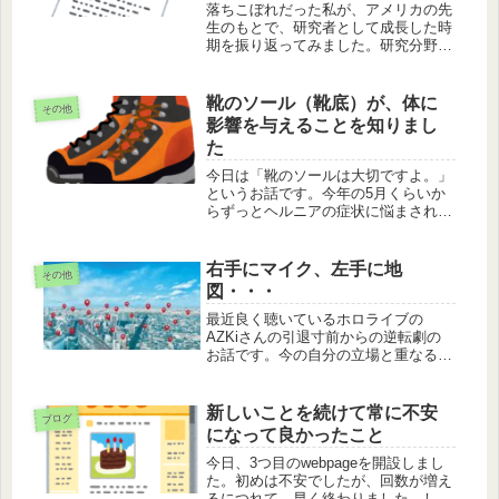
落ちこぼれだった私が、アメリカの先
生のもとで、研究者として成長した時
期を振り返ってみました。研究分野は
人によって若者へ継承されます。私は
研究者を引退してしまいましたが、そ
の継承の責任を別の世界で果たしたい
靴のソール（靴底）が、体に
その他
と思います。
影響を与えることを知りまし
た
今日は「靴のソールは大切ですよ。」
というお話です。今年の5月くらいか
らずっとヘルニアの症状に悩まされて
いました。いつも履いている靴のソー
ルを見ると左右の擦れ方がかなり違っ
ていました。新しい靴にすると、症状
右手にマイク、左手に地
その他
が緩和されていきました。
図・・・
最近良く聴いているホロライブの
AZKiさんの引退寸前からの逆転劇の
お話です。今の自分の立場と重なるこ
とが多いので参考にしています。
新しいことを続けて常に不安
ブログ
になって良かったこと
今日、3つ目のwebpageを開設しまし
た。初めは不安でしたが、回数が増え
るにつれて、早く終わりました。しか