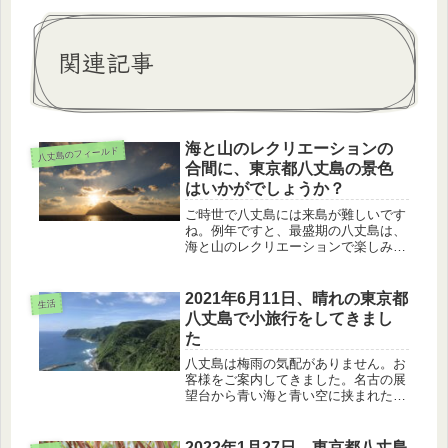
関連記事
海と山のレクリエーションの
八丈島のフィールド
合間に、東京都八丈島の景色
はいかがでしょうか？
ご時世で八丈島には来島が難しいです
ね。例年ですと、最盛期の八丈島は、
海と山のレクリエーションで楽しみお
客様でいっぱいです。その合間合間
に、視線を少し離し、遠くの景色を見
てはいかがでしょうか？展望台から見
2021年6月11日、晴れの東京都
生活
られる八丈島の景色を紹介します。
八丈島で小旅行をしてきまし
た
八丈島は梅雨の気配がありません。お
客様をご案内してきました。名古の展
望台から青い海と青い空に挟まれた汐
間半島を眺め、合間にカラスザンショ
ウ、ハチジョウカラスアゲハを楽し
み、ホトトギスの声を聴きました。お
2022年1月27日、東京都八丈島