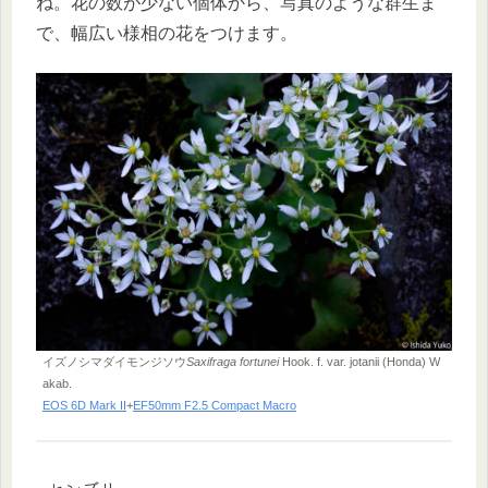
ね。花の数が少ない個体から、写真のような群生ま
で、幅広い様相の花をつけます。
イズノシマダイモンジソウ
Saxifraga fortunei
Hook. f. var. jotanii (Honda) W
akab.
EOS 6D Mark II
+
EF50mm F2.5 Compact Macro