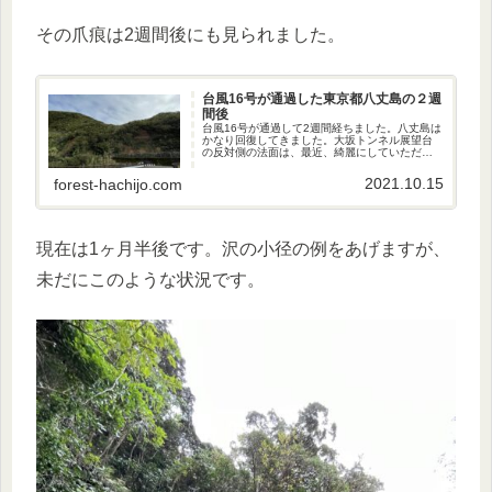
その爪痕は2週間後にも見られました。
台風16号が通過した東京都八丈島の２週
間後
台風16号が通過して2週間経ちました。八丈島は
かなり回復してきました。大坂トンネル展望台
の反対側の法面は、最近、綺麗にしていただき
ましたが、三原林道、こん沢林道、登龍道路で
は爪痕がまだ残っています。
2021.10.15
forest-hachijo.com
現在は1ヶ月半後です。沢の小径の例をあげますが、
未だにこのような状況です。