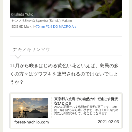
センブリ
Swertia japonica
(Schult.) Makino
EOS 6D Mark II+
70mm F2.8 DG MACRO Art
アキノキリンソウ
11月から咲きはじめる黄色い花といえば、島民の多
くの方々はツワブキを連想されるのではないでしょ
うか？
東京都八丈島での自然の中で過ごす贅沢
なひととき
ANAの羽田ー八丈島間は往復約3万円です。1年
間、毎日都心から通いますと、私は1,080万円の
異次元の贅沢をしていることになります
（笑）。もちろん、本当の収入は激減します
が、それでも自然の身近な八丈島に住めて、毎
2021.02.03
forest-hachijo.com
日充実しています。そのお話です。