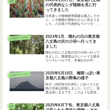
植物
昼は蓮華でラーメンを頂きました。
の代表的なシダ植物を見に行
ってきました
日本産シダ植物標準図鑑を購入してか
ら、シダ植物の興味がさらに高まりま
した。八丈島で代表的なマメヅタ、ハ
チジョウウラボシ、タマシダ、ヌカボ
シクリハラン、そして、ヒトツバを見
に行ってきました。
2023年1月、晴れの日の東京都
八丈島のフィールド
八丈島の沢の小径へ行ってき
ました
晴れの日に八丈島の沢の小径へ行って
きました。難易度は少しハードな散歩
コースレベルです。木漏れ日の中、野
鳥の声を聴き、シマテンナンショウ、
シダ植物を楽しみながら一周してきま
した。
2025年5月19日、梅雨っぽい東
八丈島のフィールド
京都八丈島の野鳥の様子
昨日（2025年5月18日）に比べて八丈
島の天候は回復しました。ただし、湿
度は高いままです。このような状況で
も活発に活動するコジュケイ、キジ、
チュウサギ、アマサギの様子を紹介し
ます。
2025年6月下旬、東京都八丈島
植物
で見られた身近な植物 ～その