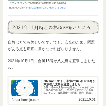
アキノキリンソウ
Solidago virgaurea
var.
asiatica
EOS 6D Mark II+
EF100mm F2.8L Macro IS USM
2021年11月時点の林道の怖いところ
自然はとても美しいです。でも、安全のため、問題
がある点も正直に書かなければなりません。
2021年10月1日、台風16号が八丈島を直撃しました
ね。
2021年10月1日、非常に強い台風16号が
東京都八丈島を通過しました
台風16号の八丈島への接近前のフィールドでの
「嵐の前の静けさ」、島民の余念のない台風養
生、そして、台風通過中の気圧、風向・風速の
変化のお話です。
2021.10.01
forest-hachijo.com