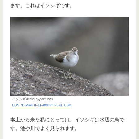
ます。これはイソシギです。
イソシギ
Actitis hypoleucos
EOS 7D Mark II
+
EF400mm F5.6L USM
本土から来た私にとっては、イソシギは水辺の鳥で
す。池や川でよく見られます。