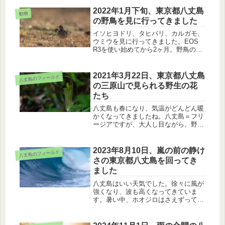
2022年1月下旬、東京都八丈島
動物
の野鳥を見に行ってきました
イソヒヨドリ、タヒバリ、カルガモ、
ウミウを見に行ってきました。EOS
R3を使い始めてから2ヶ月。野鳥の自
然な姿の撮影が楽に出来るようになり
ました。面白いことに、撮影よりもデ
ータ取りに力を入れるようになりまし
2021年3月22日、東京都八丈島
八丈島のフィールド
た。
の三原山で見られる野生の花
たち
八丈島も春になり、気温がどんどん暖
かくなってきましたね。八丈島＝フリ
ージアですが、大人し目ながら、野生
の植物の花も捨てがたいです。三原山
の林道で見られました、アオキ、ハチ
ジョウキブシ、シチトウスミレ、ハチ
2023年8月10日、嵐の前の静け
八丈島のフィールド
ジョウテンナンショウの花を紹介しま
さの東京都八丈島を回ってき
す。
ました
八丈島はいい天気でした。徐々に風が
強くなり、波も高くなってきていま
す。暑い中、ホオジロはさえずってい
ました。ポットホールで涼み、アカハ
ライモリの変異体と出会えました。