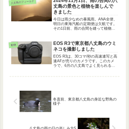
2024年11月1日、雨の合間の八
八丈島のフィールド
丈島の景色と植物を楽しんで
きました
今日は雨少なめの暴風雨。ANA全便、
明日の東海汽船の定期便は欠航です。
その1日前、雨の合間を縫って植物、
三原林道を見てきました。
EOS R3で東京都八丈島のウミ
動物
ネコを撮影しました
EOS R3は、30コマ/秒の高速連写と高
速AFが売りのカメラです。このカメ
ラで、6月の八丈島でよく見られるウ
ミネコを撮影しました。各シーンの撮
影で、EOS R3を使っているときに何
を考えていたかをお話します。
冬直前、東京都八丈島の身近な野鳥の
様子
八丈島の雨の日の楽しみ方5