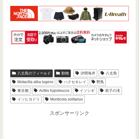
八丈島のフィールド
動物
汐間海岸
八丈島
Motacilla alba lugens
ハクセキレイ
野鳥
東京都
Actitis hypoleucos
イソシギ
双子の滝
イソヒヨドリ
Monticola solitarius
スポンサーリンク