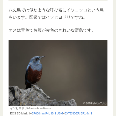
八丈島では似たような呼び名にイソコッコという鳥
もいます。図鑑ではイソヒヨドリですね。
オスは青色でお腹が赤色のきれいな野鳥です。
イソヒヨドリ
Monticola solitarius
EOS 7D Mark II+
EF600mm F4L IS II USM
+
EXTENDER EF1.4xIII