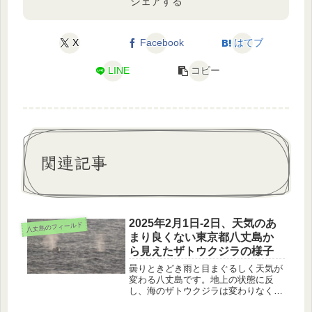
シェアする
X
Facebook
はてブ
LINE
コピー
関連記事
2025年2月1日-2日、天気のあ
八丈島のフィールド
まり良くない東京都八丈島か
ら見えたザトウクジラの様子
曇りときどき雨と目まぐるしく天気が
変わる八丈島です。地上の状態に反
し、海のザトウクジラは変わりなく見
ることができました。