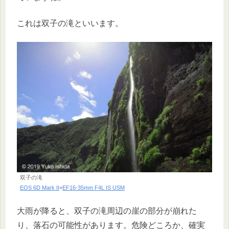
これは双子の滝といいます。
双子の滝
EOS 6D Mark II
+
EF16-35mm F4L IS USM
大雨が降ると、双子の滝周辺の崖の部分が崩れた
り、落石の可能性があります。危険どころか、確実