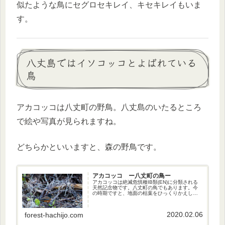
似たような鳥にセグロセキレイ、キセキレイもいま
す。
八丈島ではイソコッコとよばれている
鳥
アカコッコは八丈町の野鳥。八丈島のいたるところ
で絵や写真が見られますね。
どちらかといいますと、森の野鳥です。
アカコッコ ー八丈町の鳥ー
アカコッコは絶滅危惧種IB類(EN)に分類される
天然記念物です。八丈町の鳥でもあります。今
の時期ですと、地面の枯葉をひっくりかえして
餌を探しています。見つけるコツは枯葉のひっ
くり返す音を聞き分ける。（この音を出すのは
アカコッコかキジバトです...
2020.02.06
forest-hachijo.com