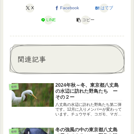
X
Facebook
はてブ
LINE
コピー
関連記事
2024年秋～冬、東京都八丈島
動物
の水辺に訪れた野鳥たち ー
その２ー
八丈島の水辺に訪れた野鳥たち第二弾
です。12月に入りメンバーが変わって
います。チュウサギ、コガモ、マガ
モ、オナガガモ、ハシビロガモを紹介
します。
冬の強風の中の東京都八丈島
動物