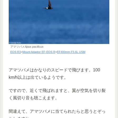
アマツバメ
Apus pacificus
EOS R3
+
Mount Adaptor EF-EOS R
+
EF400mm F5.6L USM
アマツバメはかなりのスピードで飛びます。100
km/h以上は出ているようです。
ですので、近くで飛ばれますと、翼が空気を切り裂
く風切り音も聴こえます。
間違えて、アマツバメに当てられたらと思うとぞっ