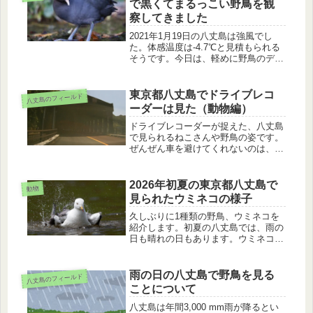
で黒くてまるっこい野鳥を観
察してきました
2021年1月19日の八丈島は強風でし
た。体感温度は-4.7℃と見積もられる
そうです。今日は、軽めに野鳥のデー
タを取り、そのあと、オオバンの様子
を見に行きました。強風にもかかわら
ず、餌を食べたり、羽繕いをしたり、
東京都八丈島でドライブレコ
八丈島のフィールド
忙しくしていました。
ーダーは見た（動物編）
ドライブレコーダーが捉えた、八丈島
で見られるねこさんや野鳥の姿です。
ぜんぜん車を避けてくれないのは、田
舎ならではですね。それから、坂下か
ら坂上へ行くときに横間洞門付近を通
過するのですが、危険なポイントにつ
2026年初夏の東京都八丈島で
動物
いても紹介します。
見られたウミネコの様子
久しぶりに1種類の野鳥、ウミネコを
紹介します。初夏の八丈島では、雨の
日も晴れの日もあります。ウミネコは
それぞれの天候に対応して生活をして
います。
雨の日の八丈島で野鳥を見る
八丈島のフィールド
ことについて
八丈島は年間3,000 mm雨が降るとい