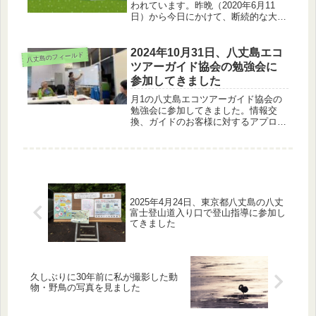
われています。昨晩（2020年6月11
日）から今日にかけて、断続的な大雨
でした。大雨の八丈島の様子EOS 6D
Mark II+EF24-105mm F4L IS USMこ
うなると、林道や過去に土砂崩...
2024年10月31日、八丈島エコ
八丈島のフィールド
ツアーガイド協会の勉強会に
参加してきました
月1の八丈島エコツアーガイド協会の
勉強会に参加してきました。情報交
換、ガイドのお客様に対するアプロー
チ、模擬ツアーを開催しました。
2025年4月24日、東京都八丈島の八丈
富士登山道入り口で登山指導に参加し
てきました
久しぶりに30年前に私が撮影した動
物・野鳥の写真を見ました