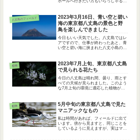
ホールへ行きたい方もいらっしゃるか
と思います。登龍道路、こん沢林道の
注意点、現在のポットホールの様子を
紹介します。
2023年3月16日、青い空と碧い
八丈島のフィールド
海の東京都八丈島の景色と野
鳥を楽しんできました
今日もいい天気でした。八丈島ではレ
アですので、仕事が終わったあと、青
い空と碧い海に挟まれた八丈小島の景
色を楽しんできました。また、繁殖期
のモズとウミネコ、渡り鳥のムナグロ
を観察してきました。
2023年7月上旬、東京都八丈島
植物
で見られる花たち
今日の八丈島は晴れ間、曇り、雨とす
べての天候が見られました。このよう
な7月上旬の環境に適応した植物が見
られます。ハチジョウショウマ、シマ
ヤマブキショウマ、ハマゴウ、ネジバ
ナを紹介します。
5月中旬の東京都八丈島で見た
動物
マニアックなもの
私は時間があれば、フィールドに出て
います。傍から見ますと、同じことを
しているように見えますが、実はマニ
アックなものを見ています。今日は、
最近見たセイタカシギとアマツバメの