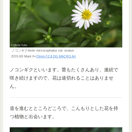
ノコンギク
Aster microcephalus
var.
ovatus
EOS 6D Mark II+
70mm F2.8 DG MACRO Art
ノコンギクといいます。蕾もたくさんあり、連続で
咲き続けますので、花は途切れることはありませ
ん。
道を進むとところどころで、こんもりとした花を持
つ植物と出会います。