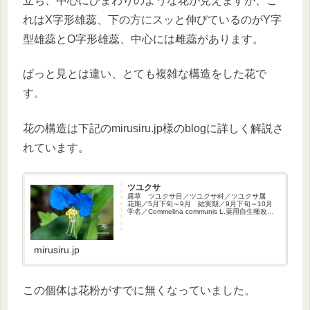
立ち、中心にひまわりのような花が見えますが、こ
れはX字形雄蕊、下の方にスッと伸びているのがY字
型雄蕊とO字形雄蕊、中心には雌蕊があります。
ぱっと見とは違い、とても複雑な構造をした花で
す。
花の構造は下記のmirusiru.jp様のblogに詳しく解説さ
れています。
ツユクサ
露草 ツユクサ目／ツユクサ科／ツユクサ属
花期／5月下旬～9月 結実期／9月下旬～10月
学名／Commelina communis L.薬用自生種改良
種ツユクサ 茅ヶ崎市・下町屋河畔公園
2018/09/24林縁部、道端、農地周辺など、どこ
mirusiru.jp
この個体は花粉がすでに無くなっていました。