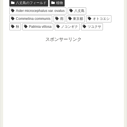
八丈島のフィールド
植物
Aster microcephalus var. ovatus
八丈島
Commelina communis
雨
東京都
オトコエシ
秋
Patrinia villosa
ノコンギク
ツユクサ
スポンサーリンク