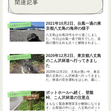
関連記事
2021年10月2日、台風一過の東
八丈島のフィールド
京都八丈島の海岸の様子
八丈島は台風16号をやり過ごしまし
た。今日は台風一過で晴天でした。道
路の通行止めも次々と解除されまし
た。海岸の方は、まだ台風16号の影響
を受けています。北側と南側の海岸の
様子を紹介します。
2020年12月2日、東京都八丈島
八丈島のフィールド
のこん沢林道へ行ってきまし
た
2020年12月2日、天気が悪い中、東京
都八丈島のこん沢林道へ行ってきまし
た。林道の安全運転をはじめ、霧に包
まれたこん沢林道、ポットホール、雨
の様子などのお話です。また、運転の
不安な方のために、自然ガイドさんも
ポットホールへ続く、登龍
八丈島のフィールド
紹介します。
峠、こん沢林道の注意点
まもなく緊急事態宣言が解除になりま
す。お客様の中には、八丈島のポット