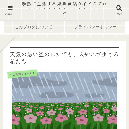
離島で生活する兼業自然ガイドのブロ
グ
ホーム
ブログ
メニュー
検索
このブログについて
プライバシーポリシー
天気の悪い空のしたでも、人知れず生きる
花たち
八丈島のフィールド