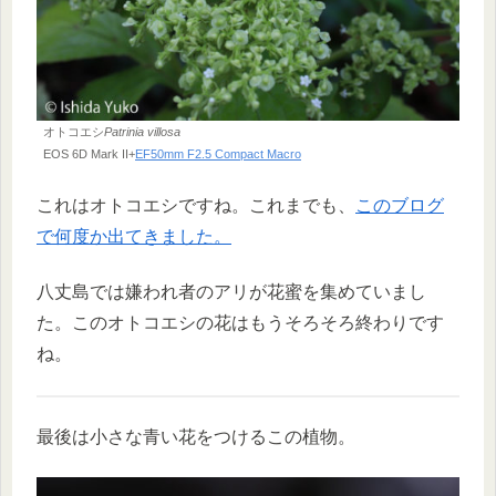
オトコエシ
Patrinia villosa
EOS 6D Mark II+
EF50mm F2.5 Compact Macro
これはオトコエシですね。これまでも、
このブログ
で何度か出てきました。
八丈島では嫌われ者のアリが花蜜を集めていまし
た。このオトコエシの花はもうそろそろ終わりです
ね。
最後は小さな青い花をつけるこの植物。