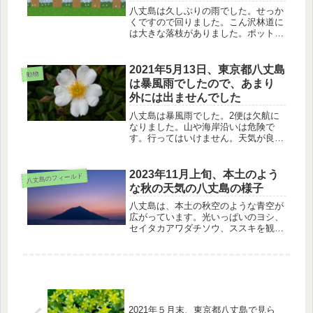
八丈島は久しぶりの雨でした。せっか
くですので回りました。こん沢林道に
は大きな落枝がありました。ポットホ
ールは相変わらずきれいでしたね。昔
を思い出しながら、ハチジョウギボウ
シ、クルマバナを堪能しました。
2021年5月13日、東京都八丈島
動物
は暴風雨でしたので、あまり
外には出ませんでした
八丈島は暴風雨でした。2便は欠航に
なりました。山や海岸沿いは危険で
す。行ってはいけません。天気が良け
れば簡単に見られるハマボッス、テリ
ハノイバラ、シロツメクサを紹介しま
す。少し出かけましたが、雨の中のツ
2023年11月上旬、本土のよう
八丈島のフィールド
バメチドリを見ました。
な秋の天気の八丈島の様子
八丈島は、本土の秋空のような青空が
広がっています。光いっぱいのヨシ、
セイタカアワダチソウ、ススキを観察
し、待っていたノビタキと出会いまし
た。夕方の八丈小島も楽しみました。
2021年５月末、東京都八丈島で見ら