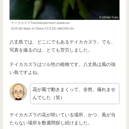
テイカカズラ
Trachelospermum asiaticum
EOS 6D Mark II+70mm F2.8 DG MACRO Art
八丈島では、どこにでもあるテイカカズラ。でも、
写真を撮るのは、とても苦労しました。
テイカカズラはツル性の植物です。八丈島は風の強
い島ですよね。
花が風で動きまくって、全然、撮れませ
んでした（笑）
テイカカズラの花が咲いている場所、かつ、風が当
たらない場所を数週間探し続けました。