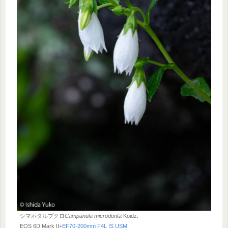
シマホタルブクロ
Campanula microdonta
Koidz.
EOS 6D Mark II+
EF70-200mm F4L IS USM