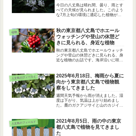
今日の八丈島は晴れ間、曇り、雨とす
べての天候が見られました。このよう
な7月上旬の環境に適応した植物が見
られます。ハチジョウショウマ、シマ
ヤマブキショウマ、ハマゴウ、ネジバ
ナを紹介します。
秋の東京都八丈島でホエール
植物
ウォッチングや登山の休憩ど
きに見られる、身近な植物
秋の東京都八丈島でホエールウォッチ
ングや登山の休憩どきに見られる、身
近な植物のお話です。海岸沿いに咲く
イソギク、林道沿いに咲くセンブリ、
樹上のトゲナシサルトリイバラの実、
白いひげのセンニンソウを紹介しま
2025年6月18日、梅雨から夏に
八丈島のフィールド
す。
向かう東京都八丈島で植物観
察をしてきました
週間天気予報から雨が消えました。湿
度は下がり、気温は上がり始めまし
た。麓のガクアジサイと山のカジイチ
ゴ、シマヤマブキショウマ、ハチジョ
ウショウマを紹介します。
2021年8月5日、雨の中の東京
八丈島のフィールド
都八丈島で植物を見てきまし
た