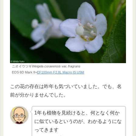
ニオイウツギ
Weigela coraeensis
var.
fragrans
EOS 6D Mark II+
EF100mm F2.8L Macro IS USM
この花の存在は昨年も気づいていました。でも、名
前が分かりませんでした。
1年も植物を見続けると、何となく何か
に似ているというのが、わかるようにな
ってきます