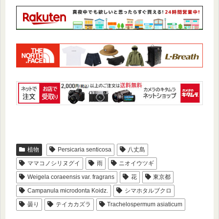
植物
Persicaria senticosa
八丈島
ママコノシリヌグイ
雨
ニオイウツギ
Weigela coraeensis var. fragrans
花
東京都
Campanula microdonta Koidz.
シマホタルブクロ
曇り
テイカカズラ
Trachelospermum asiaticum