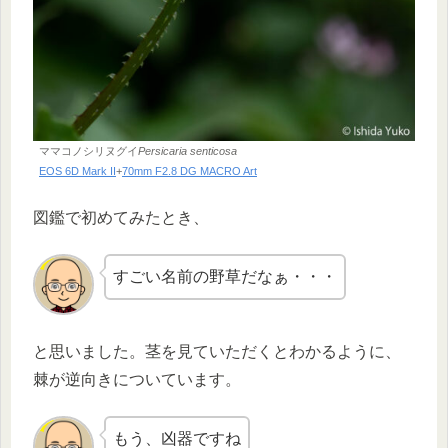
ママコノシリヌグイ
Persicaria senticosa
EOS 6D Mark II
+
70mm F2.8 DG MACRO Art
図鑑で初めてみたとき、
すごい名前の野草だなぁ・・・
と思いました。茎を見ていただくとわかるように、
棘が逆向きについています。
もう、凶器ですね