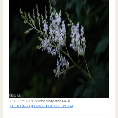
ハチジョウショウマ
Astilbe hachijoensis
Nakai.
EOS 6D Mark II
+
EF100mm F2.8L Macro IS USM