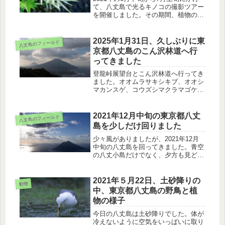
て、八丈島で光るキノコの撮影ツアー
を開催しました。その期間、植物の花
が入れ替わっていました。ハマナタマ
メ、ボタンボウフウ、シマヤマブキシ
ョウマ、ハチジョウショウマを紹介し
2025年1月31日、久しぶりに東
八丈島のフィールド
ます。
京都八丈島のこん沢林道へ行
ってきました
登龍峠展望台とこん沢林道へ行ってき
ました。オオムラサキシキブ、オオシ
マカンスゲ、コウズシマクラマゴケを
観察し、最後はポットホールを見てき
ました。
2021年12月中旬の東京都八丈
八丈島のフィールド
島を少しだけ回りました
少々風がありましたが、2021年12月
中旬の八丈島を回ってきました。青空
の八丈小島だけでなく、夕方も見どこ
ろでした。冬鳥のタヒバリ、雨に濡れ
た沢の小径に咲くツワブキも紹介しま
す。
2021年５月22日、土砂降りの
動物
中、東京都八丈島の野鳥と植
物の様子
今日の八丈島は土砂降りでした。体が
冷えないように空気をいっぱいに取り