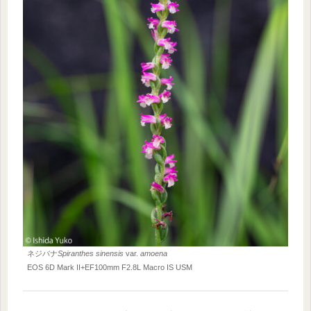
ネジバナ
Spiranthes sinensis
var.
amoena
EOS 6D Mark II+
EF100mm F2.8L Macro IS USM