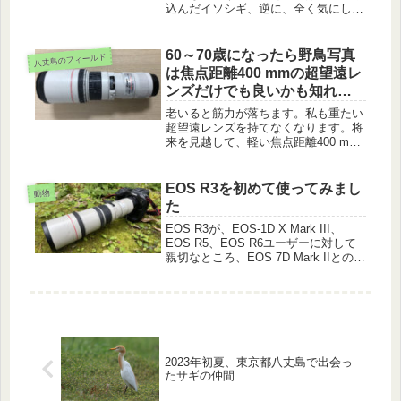
込んだイソシギ、逆に、全く気にしな
いウミネコ、雨にも関わらず花を咲か
せるウツギについて紹介します。
60～70歳になったら野鳥写真
八丈島のフィールド
は焦点距離400 mmの超望遠レ
ンズだけでも良いかも知れま
せん
老いると筋力が落ちます。私も重たい
超望遠レンズを持てなくなります。将
来を見越して、軽い焦点距離400 mm
縛りで八丈島のフィールドを撮影して
みました。
EOS R3を初めて使ってみまし
動物
た
EOS R3が、EOS-1D X Mark III、
EOS R5、EOS R6ユーザーに対して
親切なところ、EOS 7D Mark IIとの違
い、ISO感度、視線入力の必要な状況
などを紹介します。
2023年初夏、東京都八丈島で出会っ
たサギの仲間