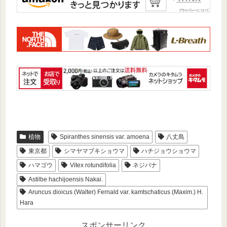
植物
Spiranthes sinensis var. amoena
八丈島
東京都
シマヤマブキショウマ
ハチジョウショウマ
ハマゴウ
Vitex rotundifolia
ネジバナ
Astilbe hachijoensis Nakai.
Aruncus dioicus (Walter) Fernald var. kamtschaticus (Maxim.) H.
Hara
スポンサーリンク