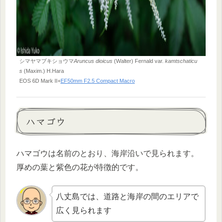
シマヤマブキショウマ
Aruncus dioicus
(Walter) Fernald var.
kamtschaticu
s
(Maxim.) H.Hara
EOS 6D Mark II+
EF50mm F2.5 Compact Macro
ハマゴウ
ハマゴウは名前のとおり、海岸沿いで見られます。
厚めの葉と紫色の花が特徴的です。
八丈島では、道路と海岸の間のエリアで
広く見られます