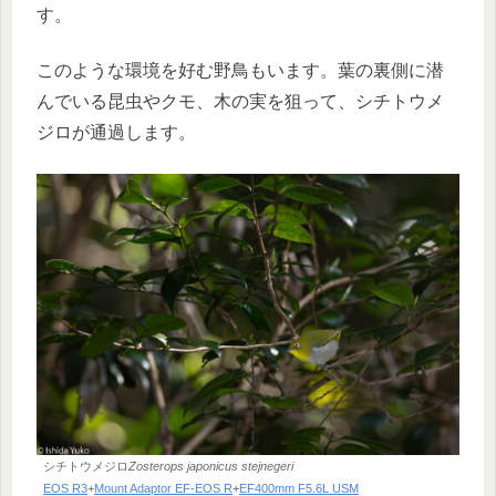
す。
このような環境を好む野鳥もいます。葉の裏側に潜
んでいる昆虫やクモ、木の実を狙って、シチトウメ
ジロが通過します。
シチトウメジロ
Zosterops japonicus stejnegeri
EOS R3
+
Mount Adaptor EF-EOS R
+
EF400mm F5.6L USM