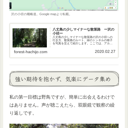
沢の小径の概略道。Google mapより転載。
八丈島の少しマイナーな散策路 ー沢の
小径ー
八丈島の少しマイナーな散策路の沢の小径への
行き方、散策路のルート、緑のトンネルの様子
を写真を交えて紹介します。ここでは、アカコ
ッコ、タネコマドリ、モスケミソサザイ、オー
ストンヤマガラ、カラスバト、ウグイス、イイ
2020.02.27
forest-hachijo.com
ジマムシクイが見られます。
強い期待を抱かず、気楽にデータ集め
私の第一目標は野鳥ですが、簡単に出会えるわけで
はありません。声が聴こえたら、双眼鏡で観察の繰
り返しです。