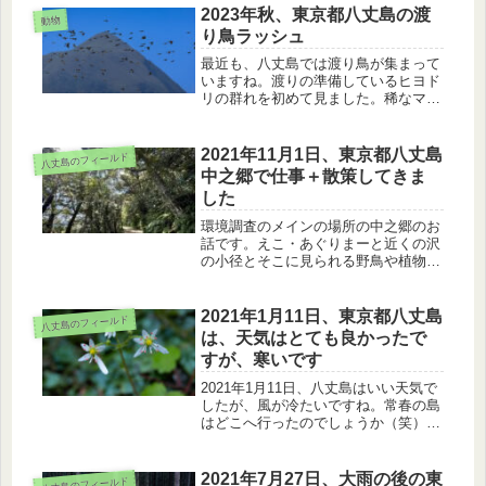
2023年秋、東京都八丈島の渡
動物
り鳥ラッシュ
最近も、八丈島では渡り鳥が集まって
いますね。渡りの準備しているヒヨド
リの群れを初めて見ました。稀なマガ
ン、冬鳥のハクセキレイ、来島数が少
ないチュウシャクシギもいました。
2021年11月1日、東京都八丈島
八丈島のフィールド
中之郷で仕事＋散策してきま
した
環境調査のメインの場所の中之郷のお
話です。えこ・あぐりまーと近くの沢
の小径とそこに見られる野鳥や植物、
眺めのきれいな藍ヶ江港、そして、お
昼時には欠かせない、むらた、あいが
えスタンドを紹介します。
2021年1月11日、東京都八丈島
八丈島のフィールド
は、天気はとても良かったで
すが、寒いです
2021年1月11日、八丈島はいい天気で
したが、風が冷たいですね。常春の島
はどこへ行ったのでしょうか（笑）。
島に住んでいるとこんな日もありま
す。モズ、散策路、イズノシマダイモ
ンジソウと冬の八丈島の身近な様子を
2021年7月27日、大雨の後の東
八丈島のフィールド