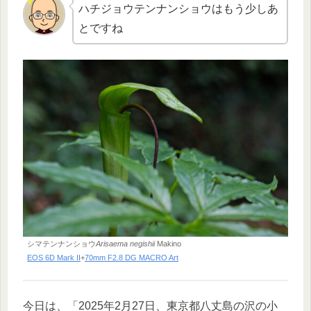
ハチジョウテンナンショウはもう少しあ
とですね
シマテンナンショウ
Arisaema negishii
Makino
EOS 6D Mark II
+
70mm F2.8 DG MACRO Art
今日は、「2025年2月27日、東京都八丈島の沢の小