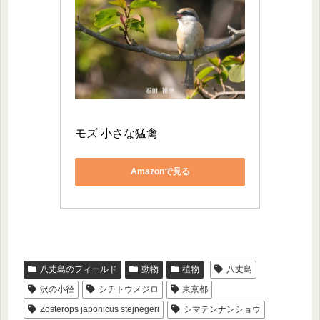
モズ 小さな猛禽
Amazonで見る
八丈島のフィールド
動物
植物
八丈島
沢の小径
シチトウメジロ
東京都
Zosterops japonicus stejnegeri
シマテンナンショウ