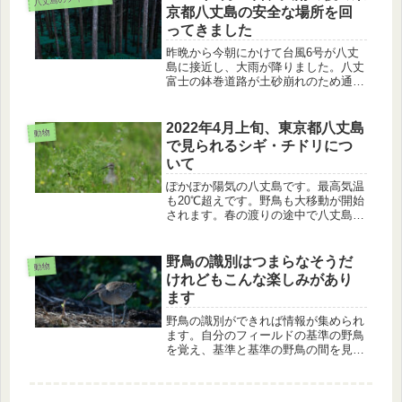
紹介します。
京都八丈島の安全な場所を回
ってきました
昨晩から今朝にかけて台風6号が八丈
島に接近し、大雨が降りました。八丈
富士の鉢巻道路が土砂崩れのため通行
止めになりました。そこで、今日は安
全な場所限定で、八丈島を回り、ハマ
ナタマメ、ハチジョウカグマ、ハチジ
2022年4月上旬、東京都八丈島
動物
ョウキブシ、ホオジロを観察しまし
で見られるシギ・チドリにつ
た。
いて
ぽかぽか陽気の八丈島です。最高気温
も20℃超えです。野鳥も大移動が開始
されます。春の渡りの途中で八丈島に
立ち寄った、タカブシギ、キョウジョ
シギ、コチドリ、ムナグロの様子を見
てきました。
野鳥の識別はつまらなそうだ
動物
けれどもこんな楽しみがあり
ます
野鳥の識別ができれば情報が集められ
ます。自分のフィールドの基準の野鳥
を覚え、基準と基準の野鳥の間を見つ
けて、覚えていく基礎の方法、識別の
例、図鑑の描写に驚かされるお話で
す。