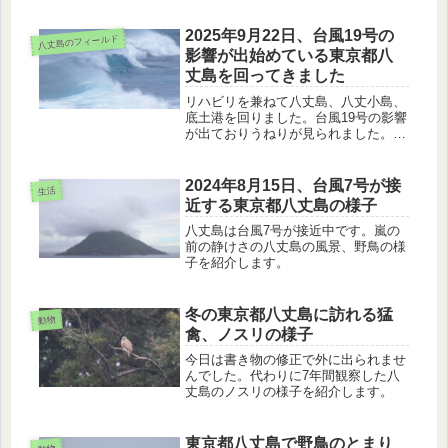
介します。
2025年9月22日、台風19号の
八丈島のフィールド
影響が出始めている東京都八
丈島を回ってきました
リハビリを兼ねて八丈島、八丈小島、
底土港を回りました。台風19号の影響
が出ておりうねりが見られました。ま
た、八丈島の秋らしい植物と昆虫を見
てきました。
2024年8月15日、台風7号が接
生活
近する東京都八丈島の様子
八丈島は台風7号が接近中です。嵐の
前の静けさの八丈島の風景、野鳥の様
子を紹介します。
冬の東京都八丈島に訪れる猛
動物
禽、ノスリの様子
今日は書き物の修正で外に出られませ
んでした。代わりに7年間観察した八
丈島のノスリの様子を紹介します。
東京都八丈島で野鳥のとまり