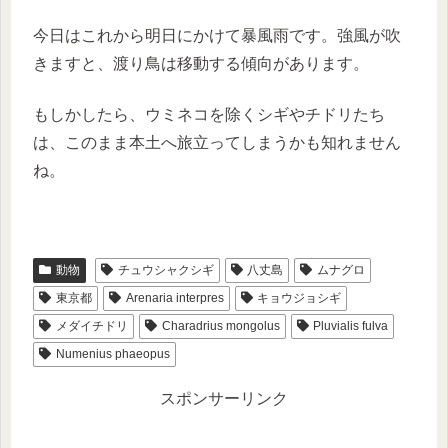
今日はこれから明日にかけて暴風雨です。強風が吹
きますと、渡り鳥は移動する傾向があります。
もしかしたら、ウミネコを除くシギやチドリたち
は、このまま本土へ旅立ってしまうかも知れません
ね。
動物
チュウシャクシギ
八丈島
ムナグロ
東京都
Arenaria interpres
キョウジョシギ
メダイチドリ
Charadrius mongolus
Pluvialis fulva
Numenius phaeopus
スポンサーリンク