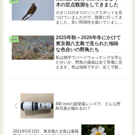
動物
木の定点観測をしてきました
ホオジロのオスのソングスポットを見
つけていましたので、観察に行ってき
ました。良い関係性を築いていました
ので、近くでさえずっていました。時
折、オスは餌をくえていました。枝に
はホオジロの巣立ち雛（若鳥）やシチ
2025年秋～2026年冬にかけて
動物
トウメジロも来ました。
東京都八丈島で見られた地味
な色合いの野鳥たち
私は独学でバードウォッチングを学ん
だせいか、野鳥の価値は全て等価に見
えます。色は地味ですが、近くで観察
できる野鳥に惹かれます。そのお話で
す。
400 mmの超望遠レンズで、どんな野
鳥写真が撮れるの？
2021年5月13日、東京都八丈島は暴風