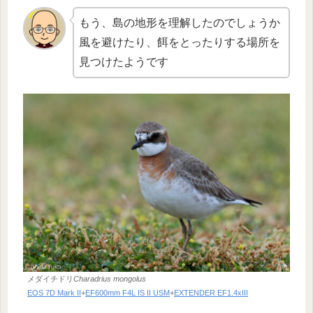
もう、島の地形を理解したのでしょうか
風を避けたり、餌をとったりする場所を
見つけたようです
メダイチドリ
Charadrius mongolus
EOS 7D Mark II
+
EF600mm F4L IS II USM
+
EXTENDER EF1.4xIII