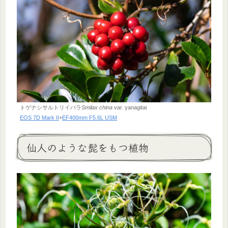
トゲナシサルトリイバラ
Smilax china
var. yanagitai
EOS 7D Mark II
+
EF400mm F5.6L USM
仙人のような髭をもつ植物