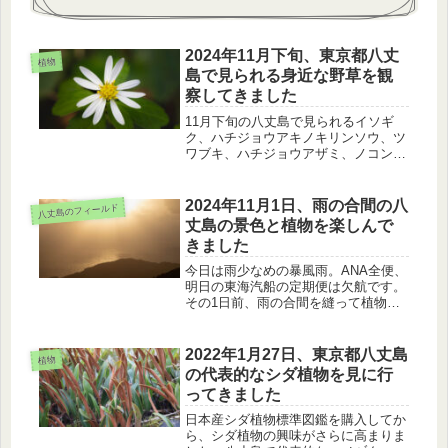
2024年11月下旬、東京都八丈
植物
島で見られる身近な野草を観
察してきました
11月下旬の八丈島で見られるイソギ
ク、ハチジョウアキノキリンソウ、ツ
ワブキ、ハチジョウアザミ、ノコンギ
ク、センブリ、イズノシマダイモンジ
ソウを紹介します。
2024年11月1日、雨の合間の八
八丈島のフィールド
丈島の景色と植物を楽しんで
きました
今日は雨少なめの暴風雨。ANA全便、
明日の東海汽船の定期便は欠航です。
その1日前、雨の合間を縫って植物、
三原林道を見てきました。
2022年1月27日、東京都八丈島
植物
の代表的なシダ植物を見に行
ってきました
日本産シダ植物標準図鑑を購入してか
ら、シダ植物の興味がさらに高まりま