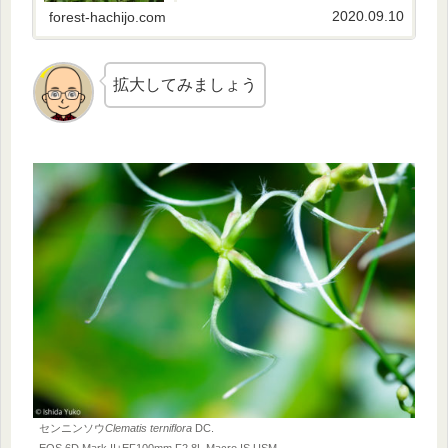
す。このような個体は、ヒメアリの大群に襲わ
2020.09.10
forest-hachijo.com
れ、産卵のための栄養に使われます。
拡大してみましょう
センニンソウ
Clematis terniflora
DC.
EOS 6D Mark II+EF100mm F2.8L Macro IS USM