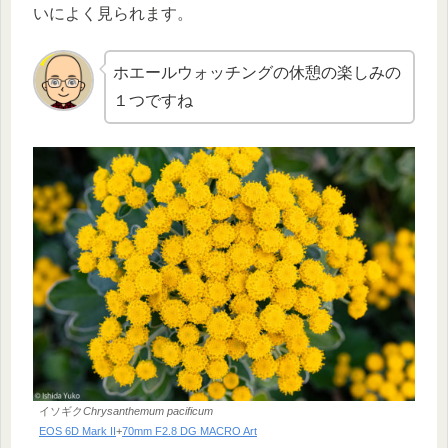
いによく見られます。
ホエールウォッチングの休憩の楽しみの
１つですね
イソギク
Chrysanthemum pacificum
EOS 6D Mark II
+
70mm F2.8 DG MACRO Art