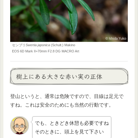
センブリ
Swertia japonica
(Schult.) Makino
EOS 6D Mark II+70mm F2.8 DG MACRO Art
樹上にある大きな赤い実の正体
登山というと、通常は危険ですので、目線は足元で
すね。これは安全のためにも当然の行動です。
でも、ときどき休憩も必要ですね
そのときに、頭上を見て下さい