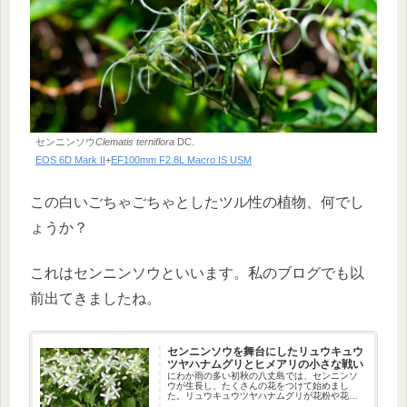
センニンソウ
Clematis terniflora
DC.
EOS 6D Mark II
+
EF100mm F2.8L Macro IS USM
この白いごちゃごちゃとしたツル性の植物、何でし
ょうか？
これはセンニンソウといいます。私のブログでも以
前出てきましたね。
センニンソウを舞台にしたリュウキュウ
ツヤハナムグリとヒメアリの小さな戦い
にわか雨の多い初秋の八丈島では、センニンソ
ウが生長し、たくさんの花をつけて始めまし
た。リュウキュウツヤハナムグリが花粉や花蜜
を食べに来ています。中には弱った個体もいま