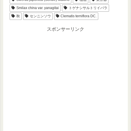
Smilax china var. yanagitai
トゲナシサルトリイバラ
秋
センニンソウ
Clematis terniflora DC.
スポンサーリンク