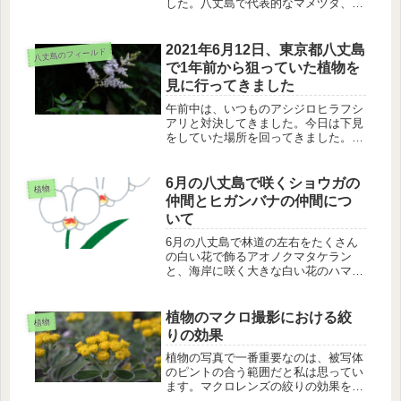
した。八丈島で代表的なマメヅタ、ハ
チジョウウラボシ、タマシダ、ヌカボ
シクリハラン、そして、ヒトツバを見
に行ってきました。
2021年6月12日、東京都八丈島
八丈島のフィールド
で1年前から狙っていた植物を
見に行ってきました
午前中は、いつものアシジロヒラフシ
アリと対決してきました。今日は下見
をしていた場所を回ってきました。1
年前から待っていた、アオノクマタケ
ラン、ハチジョウショウマ、サクノキ
の花を見ました。夕方はきれいな八丈
6月の八丈島で咲くショウガの
植物
富士と八丈小島を眺めました。
仲間とヒガンバナの仲間につ
いて
6月の八丈島で林道の左右をたくさん
の白い花で飾るアオノクマタケラン
と、海岸に咲く大きな白い花のハマオ
モトについてのお話です。
植物のマクロ撮影における絞
植物
りの効果
植物の写真で一番重要なのは、被写体
のピントの合う範囲だと私は思ってい
ます。マクロレンズの絞りの効果をイ
ソギクの写真を使って説明します。