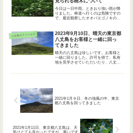
見られる樹木について
今日は一日中雨。ときおり強い雨が降
りました。林道へ行くのは危険ですの
で、最近観察したオオバエゴノキの
花、ミズキの花、スダジイの新芽と
花、イヌビワ、シロダモの新芽を紹介
します。
2023年9月10日、晴天の東京都
八丈島のフィールド
八丈島をお客様と一緒に回っ
てきました
晴天の八丈島は珍しいです。お客様と
一緒に回りました。許可を得て、私有
地を見学させていただいたり、八丈小
島が見える展望台やふれあい牧場から
の眺めを楽しみました。
2021年1月９日、冬の強風の中、東京
都八丈島を回ってきました
2021年1月11日、東京都八丈島は、天
気はとても良かったですが、寒いです