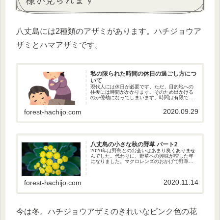
八丈島には2種類のアザミがあります。ハチジョウア
ザミとハマアザミです。
私の限られた時間の休日の過ごし方につ
いて
現代人には休日が必要です。ただ、目的地への
往復には時間がかかります。そのため出かける
のが億劫になってしまいます。時間は有限です
が、その時間を有効活用するために私がやって
いることを紹介します。
2020.09.29
forest-hachijo.com
八丈島の小さな秋の野草 パート2
2020年は野鳥との出会いはあまり良くありませ
んでした。代わりに、野草への興味が増した年
になりました。マクロレンズのおかげで野草を
よく見るようになり、それにともなって、見分
ける力が増しました。今回は、その中で出会っ
た3種の秋の野草を紹介します。
2020.11.14
forest-hachijo.com
今は冬。ハチジョウアザミのきれいなピンク色の花