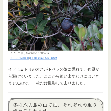
イソヒヨドリ
Monticola solitariu
s
EOS 7D Mark II
+
EF400mm F5.6L USM
イソヒヨドリのオスがトベラの陰に隠れて、強風か
ら避けていました。ここから追い出すわけにはいき
ませんので、一枚だけ撮影して去りました。
冬の八丈島の山では、それぞれの生き
様が見られます