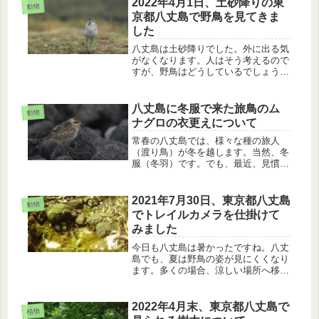
2022年4月1日、土砂降りの東
動物
来島した渡り鳥について紹介します。
京都八丈島で野鳥を見てきま
した
八丈島は土砂降りでした。外に出る気
がなくなります。人はそう考えるので
すが、野鳥はどうしているでしょう
か？ツグミ、コチドリ、ムナグロ、チ
ュウサギを見てきましたが、普段とあ
まり変わらない様子で餌を探していま
八丈島に冬服で来た旅鳥のム
動物
した。
ナグロの衣更えについて
常春の八丈島では、様々な種の旅人
（渡り鳥）が冬を越します。当然、冬
服（冬羽）です。でも、最近、見慣れ
た姿がものすごい勢いで変わっている
ことに気づきました。今日は、「八丈
島に冬服で来た旅鳥のムナグロの衣更
2021年7月30日、東京都八丈島
動物
えについて」と題してのお話です。多
でトレイルカメラを仕掛けて
くの...
みました
今日も八丈島は暑かったですね。八丈
島でも、夏は野鳥の姿が見にくくなり
ます。多くの場合、涼しい場所へ移動
しているみたいです。そこで、以前見
つけていた水浴び場に、トレイルカメ
ラを仕掛けてみました。ひっきりなし
2022年4月末、東京都八丈島で
植物
に野鳥が来ていました。