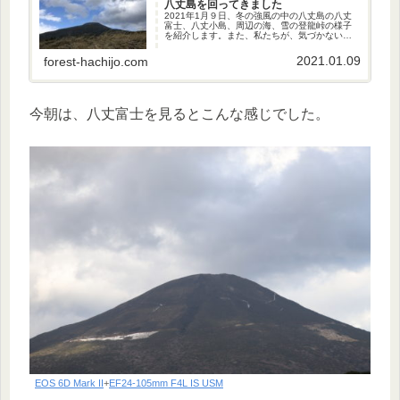
八丈島を回ってきました
2021年1月９日、冬の強風の中の八丈島の八丈
富士、八丈小島、周辺の海、雪の登龍峠の様子
を紹介します。また、私たちが、気づかない間
に、寒い中、登龍峠で工事をされている方々が
いらっしゃいました。いつもありがとうござい
2021.01.09
forest-hachijo.com
ます。
今朝は、八丈富士を見るとこんな感じでした。
EOS 6D Mark II
+
EF24-105mm F4L IS USM