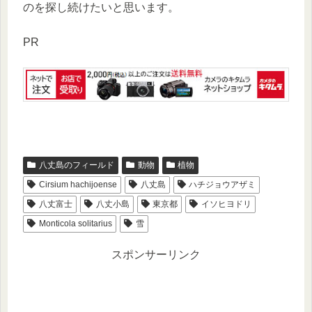
のを探し続けたいと思います。
PR
八丈島のフィールド
動物
植物
Cirsium hachijoense
八丈島
ハチジョウアザミ
八丈富士
八丈小島
東京都
イソヒヨドリ
Monticola solitarius
雪
スポンサーリンク