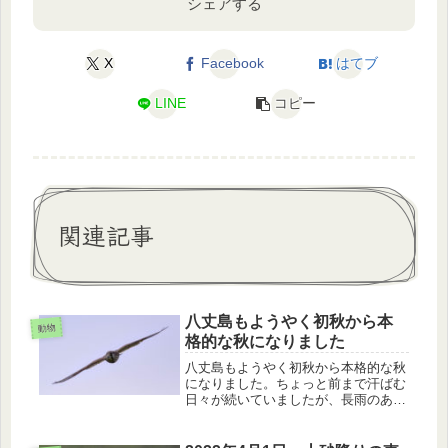
シェアする
X
Facebook
はてブ
LINE
コピー
関連記事
八丈島もようやく初秋から本
動物
格的な秋になりました
八丈島もようやく初秋から本格的な秋
になりました。ちょっと前まで汗ばむ
日々が続いていましたが、長雨のあと
は急に肌寒くなりました。北から風が
吹いている証拠です。この気候の影響
を受けて発達したセンニンソウの種、