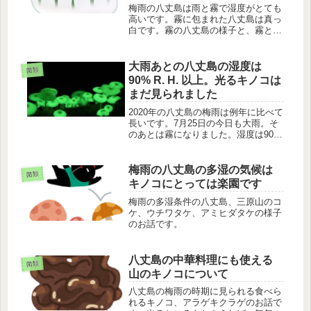
す
梅雨の八丈島は雨と霧で湿度がとても
高いです。霧に包まれた八丈島は真っ
白です。霧の八丈島の様子と、霧とい
う天然のミストの恩恵を受けた光るキ
ノコ、ヤコウタケの様子を紹介しま
す。
大雨あとの八丈島の湿度は
菌類
90% R. H. 以上。光るキノコは
まだ見られました
2020年の八丈島の梅雨は例年に比べて
長いです。7月25日の今日も大雨。そ
のあとは霧になりました。湿度は90%
R. H. です。不快な環境ですが、光る
キノコのヤコウタケはまだ見られまし
た。夏までもう少し一緒にいられそう
梅雨の八丈島の多湿の気候は
菌類
です。
キノコにとっては楽園です
梅雨の多湿条件の八丈島、三原山のコ
ケ、ウチワタケ、アミヒダタケの様子
のお話です。
八丈島の中華料理にも使える
菌類
山のキノコについて
八丈島の梅雨の時期に見られる食べら
れるキノコ、アラゲキクラゲのお話で