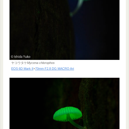
ヤコウタケ
Mycena chlorophos
EOS 6D Mark II
+
70mm F2.8 DG MACRO Art