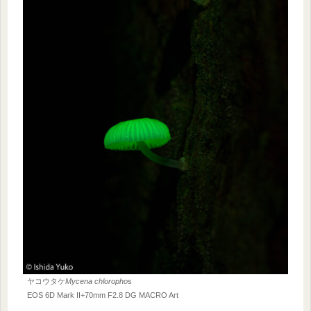
ヤコウタケ
Mycena chloropho
s
EOS 6D Mark II+70mm F2.8 DG MACRO Art