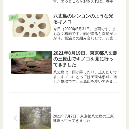
す。出るところをおさえれば、毎年楽
しめます。
八丈島のレンコンのような光
菌類
るキノコ
今日（2020年5月31日）は雨です。ま
もなく梅雨です。雨が降ると湿度が上
がり、気温との組み合わせで、八丈島
は光るキノコの発生する条件になりま
す。今日は、八丈島のレンコンのよう
な光るキノコのお話です光るキノコっ
2021年8月19日、東京都八丈島
八丈島のフィールド
てどんな形だと思います？シイタ...
の三原山でキノコを見に行っ
てきました
八丈島は、雨が降ったり、止んだりで
す。キノコにとっては子実体形成に適
した気候です。三原山を歩いてみます
と、いたるところにキノコが発生して
いました。タコウキン科、キシメジ科
のキノコ、シイノトモシビタケを紹介
します。
2021年7月7日、東京都八丈島の三原
林道へ行ってきました