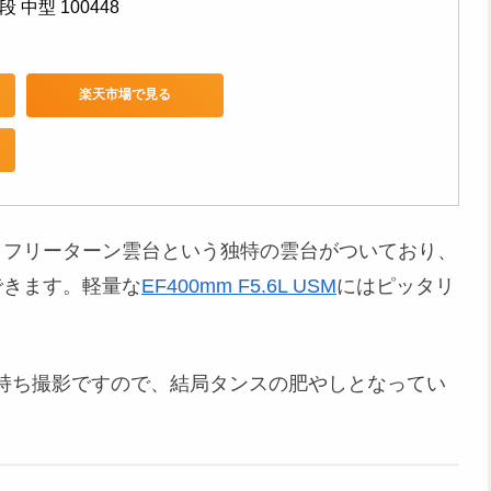
段 中型 100448
楽天市場で見る
。フリーターン雲台という独特の雲台がついており、
できます。軽量な
EF400mm F5.6L USM
にはピッタリ
手持ち撮影ですので、結局タンスの肥やしとなってい