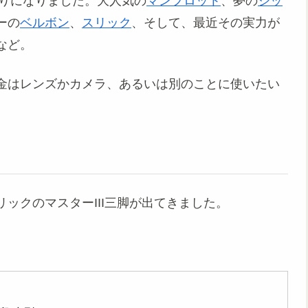
取りになりました。大人気の
マンフロット
、夢の
ジッ
ーの
ベルボン
、
スリック
、そして、最近その実力が
など。
金はレンズかカメラ、あるいは別のことに使いたい
ックのマスターIII三脚が出てきました。