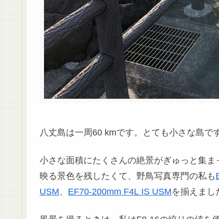
八丈島は一周60 kmです。とても小さな島で
小さな面積にたくさんの絶景がぎゅっと集ま
映る景色を残したくて、野鳥写真専門の私も
USM
、
EF70-200mm F4L IS USM
を揃えまし