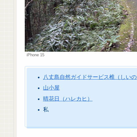
iPhone 15
八丈島自然ガイドサービス椎（しいの
山小屋
晴花日（ハレカヒ）
私