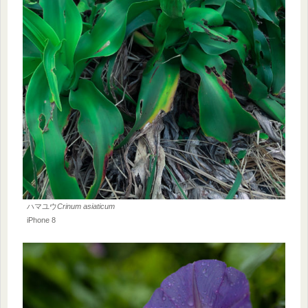
ハマユウ
Crinum asiaticum
iPhone 8