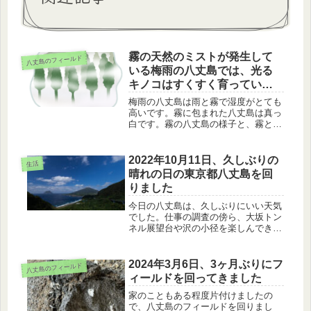
霧の天然のミストが発生して
八丈島のフィールド
いる梅雨の八丈島では、光る
キノコはすくすく育っていま
す
梅雨の八丈島は雨と霧で湿度がとても
高いです。霧に包まれた八丈島は真っ
白です。霧の八丈島の様子と、霧とい
う天然のミストの恩恵を受けた光るキ
ノコ、ヤコウタケの様子を紹介しま
す。
2022年10月11日、久しぶりの
生活
晴れの日の東京都八丈島を回
りました
今日の八丈島は、久しぶりにいい天気
でした。仕事の調査の傍ら、大坂トン
ネル展望台や沢の小径を楽しんできま
した。また、夕方まで天気が良好でし
たので、八丈小島の夕焼けも楽しみま
した。
2024年3月6日、3ヶ月ぶりにフ
八丈島のフィールド
ィールドを回ってきました
家のこともある程度片付けましたの
で、八丈島のフィールドを回りまし