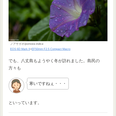
ノアサガオ
Ipomoea indica
EOS 6D Mark II
+
EF50mm F2.5 Compact Macro
でも、八丈島もようやく冬が訪れました。島民の
方々も
寒いですねぇ・・・
といっています。