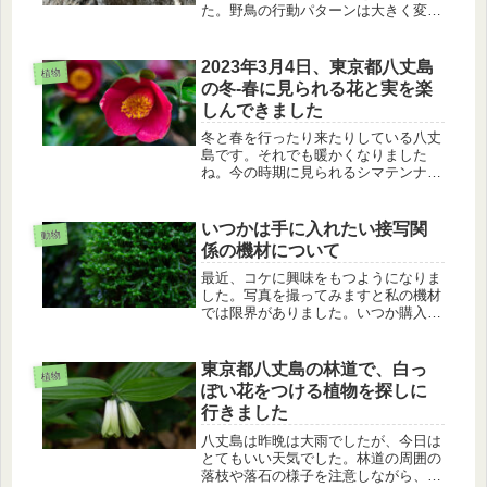
た。野鳥の行動パターンは大きく変わ
っていました。いつもと違う場所を歩
きましたら、新たな発見ができまし
た。
2023年3月4日、東京都八丈島
植物
の冬-春に見られる花と実を楽
しんできました
冬と春を行ったり来たりしている八丈
島です。それでも暖かくなりました
ね。今の時期に見られるシマテンナン
ショウ、ハチジョウモクレイシ、ヤブ
ツバキの花とオオアリドオシ、アオキ
の実を楽しんできました。
いつかは手に入れたい接写関
動物
係の機材について
最近、コケに興味をもつようになりま
した。写真を撮ってみますと私の機材
では限界がありました。いつか購入し
たいコケ撮影用の写真機材についての
お話です。
東京都八丈島の林道で、白っ
植物
ぽい花をつける植物を探しに
行きました
八丈島は昨晩は大雨でしたが、今日は
とてもいい天気でした。林道の周囲の
落枝や落石の様子を注意しながら、白