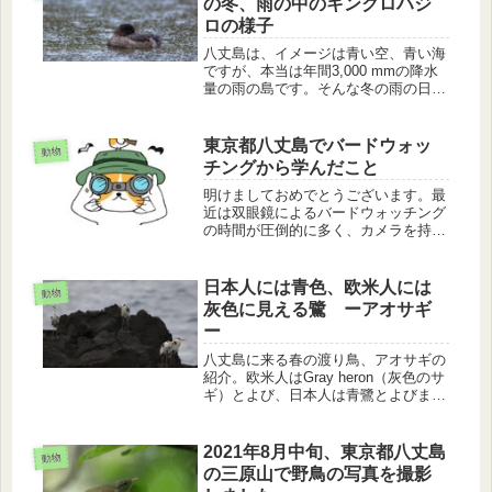
の冬、雨の中のキンクロハジ
ロの様子
八丈島は、イメージは青い空、青い海
ですが、本当は年間3,000 mmの降水
量の雨の島です。そんな冬の雨の日に
訪れたキンクロハジロの様子を紹介し
ます。
東京都八丈島でバードウォッ
動物
チングから学んだこと
明けましておめでとうございます。最
近は双眼鏡によるバードウォッチング
の時間が圧倒的に多く、カメラを持つ
時間が短くなりました。私からは点の
ミサゴの観察のお話です。
日本人には青色、欧米人には
動物
灰色に見える鷺 ーアオサギ
ー
八丈島に来る春の渡り鳥、アオサギの
紹介。欧米人はGray heron（灰色のサ
ギ）とよび、日本人は青鷺とよびま
す。その理由を写真を使いながら、ア
オサギの羽の特徴、飛翔、全身の形態
を含めて説明します。
2021年8月中旬、東京都八丈島
動物
の三原山で野鳥の写真を撮影