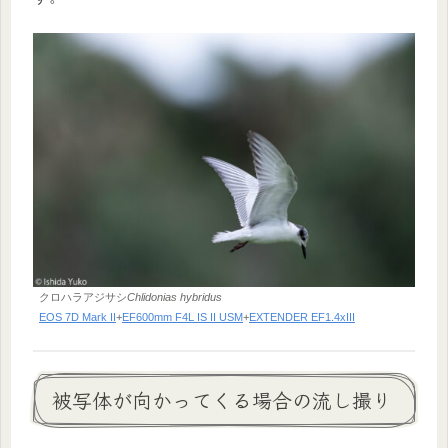
クロハラアジサシ
Chlidonias hybridus
EOS 7D Mark II
+
EF600mm F4L IS II USM
+
EXTENDER EF1.4xIII
被写体が向かってくる場合の流し撮り