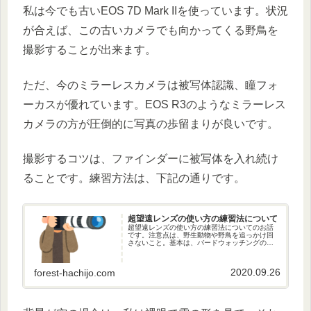
私は今でも古いEOS 7D Mark IIを使っています。状況
が合えば、この古いカメラでも向かってくる野鳥を
撮影することが出来ます。
ただ、今のミラーレスカメラは被写体認識、瞳フォ
ーカスが優れています。EOS R3のようなミラーレス
カメラの方が圧倒的に写真の歩留まりが良いです。
撮影するコツは、ファインダーに被写体を入れ続け
ることです。練習方法は、下記の通りです。
超望遠レンズの使い方の練習法について
超望遠レンズの使い方の練習法についてのお話
です。注意点は、野生動物や野鳥を追っかけ回
さないこと。基本は、バードウォッチングの時
の双眼鏡の使い方と同じです。声を聴いて、留
まり木を見つけ、枝の形を覚えて、レンズの視
野に入れます。
2020.09.26
forest-hachijo.com