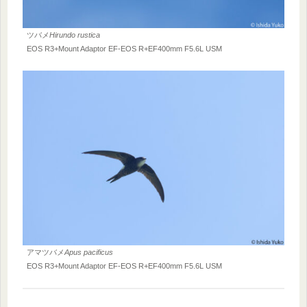
ツバメ
Hirundo rustica
EOS R3+Mount Adaptor EF-EOS R+EF400mm F5.6L USM
アマツバメ
Apus pacificus
EOS R3+Mount Adaptor EF-EOS R+EF400mm F5.6L USM