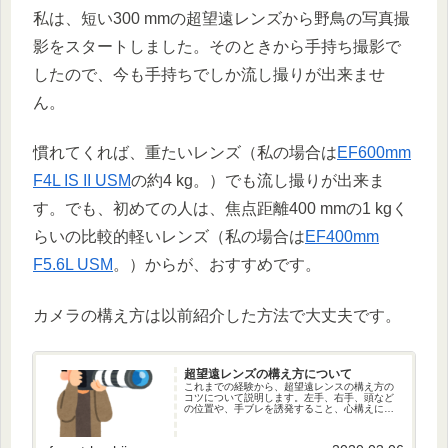
私は、短い300 mmの超望遠レンズから野鳥の写真撮
影をスタートしました。そのときから手持ち撮影で
したので、今も手持ちでしか流し撮りが出来ませ
ん。
慣れてくれば、重たいレンズ（私の場合は
EF600mm
F4L IS II USM
の約4 kg。）でも流し撮りが出来ま
す。でも、初めての人は、焦点距離400 mmの1 kgく
らいの比較的軽いレンズ（私の場合は
EF400mm
F5.6L USM
。）からが、おすすめです。
カメラの構え方は以前紹介した方法で大丈夫です。
超望遠レンズの構え方について
これまでの経験から、超望遠レンスの構え方の
コツについて説明します。左手、右手、頭など
の位置や、手ブレを誘発すること、心構えにつ
いても解説しています。