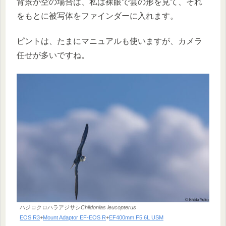
背景が空の場合は、私は裸眼で雲の形を見て、それ
をもとに被写体をファインダーに入れます。
ピントは、たまにマニュアルも使いますが、カメラ
任せが多いですね。
ハジロクロハラアジサシ
Chlidonias leucopterus
EOS R3
+
Mount Adaptor EF-EOS R
+
EF400mm F5.6L USM