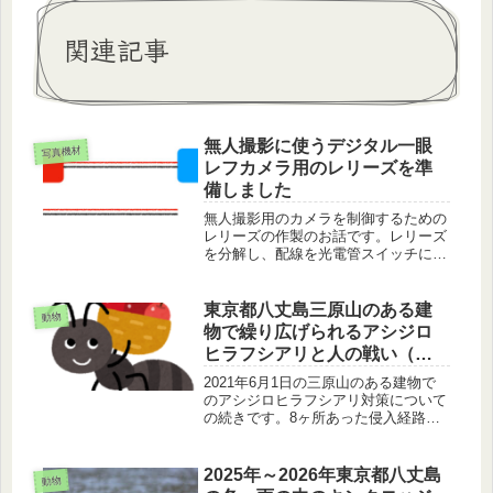
関連記事
無人撮影に使うデジタル一眼
写真機材
レフカメラ用のレリーズを準
備しました
無人撮影用のカメラを制御するための
レリーズの作製のお話です。レリーズ
を分解し、配線を光電管スイッチに接
続し、動作確認をしました。
東京都八丈島三原山のある建
動物
物で繰り広げられるアシジロ
ヒラフシアリと人の戦い（続
き）
2021年6月1日の三原山のある建物で
のアシジロヒラフシアリ対策について
の続きです。8ヶ所あった侵入経路は2
ヶ所になりました。室内もかなり改善
しました。それでも、完璧ではありま
せん。現在行われている対策について
2025年～2026年東京都八丈島
動物
お話します。