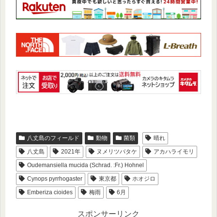
八丈島のフィールド
動物
菌類
晴れ
八丈島
2021年
ヌメリツバタケ
アカハライモリ
Oudemansiella mucida (Schrad. :Fr.) Hohnel
Cynops pyrrhogaster
東京都
ホオジロ
Emberiza cioides
梅雨
6月
スポンサーリンク