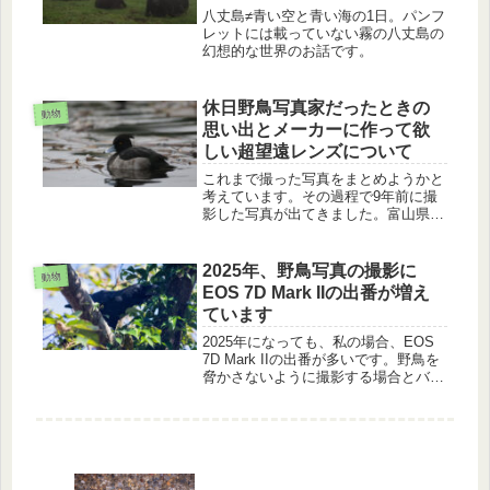
八丈島≠青い空と青い海の1日。パンフ
レットには載っていない霧の八丈島の
幻想的な世界のお話です。
休日野鳥写真家だったときの
動物
思い出とメーカーに作って欲
しい超望遠レンズについて
これまで撮った写真をまとめようかと
考えています。その過程で9年前に撮
影した写真が出てきました。富山県で
の思い出話と欲しい軽量な超望遠レン
ズのお話です。
2025年、野鳥写真の撮影に
動物
EOS 7D Mark IIの出番が増え
ています
2025年になっても、私の場合、EOS
7D Mark IIの出番が多いです。野鳥を
脅かさないように撮影する場合とバー
ドウォッチングのお供の場合でのお話
です。