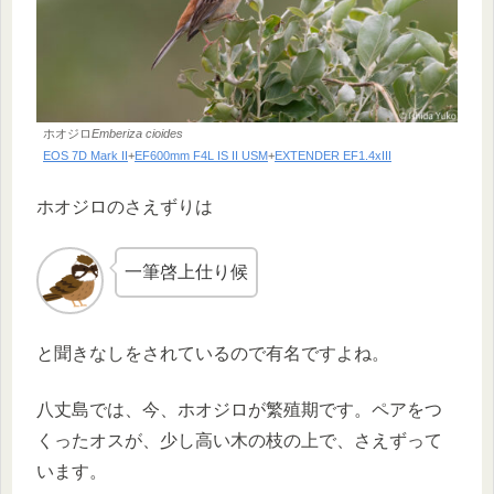
ホオジロ
Emberiza cioides
EOS 7D Mark II
+
EF600mm F4L IS II USM
+
EXTENDER EF1.4xIII
ホオジロのさえずりは
一筆啓上仕り候
と聞きなしをされているので有名ですよね。
八丈島では、今、ホオジロが繁殖期です。ペアをつ
くったオスが、少し高い木の枝の上で、さえずって
います。