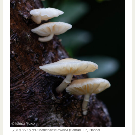
ヌメリツバタケ
Oudemansiella mucida
(Schrad. :Fr.) Hohnel