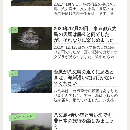
2021年1月９日、冬の強風の中の八丈
島の八丈富士、八丈小島、周辺の海、
雪の登龍峠の様子を紹介します。ま
た、私たちが、気づかない間に、寒い
中、登龍峠で工事をされている方々が
いらっしゃいました。いつもありがと
2020年12月28日、東京都八丈
動物
うございます。
島の天気は曇りと雨でした
が、それなりに楽しめました
2020年12月28日の八丈島の天気は曇
りと雨でしたが、藍ヶ江港ではザトウ
クジラが見られました。途中から雨が
降り始めましたが、フィールドでコガ
モ、マガモ、イソヒヨドリを見ること
ができました。パリッとしない天気で
台風が八丈島の近くにあると
生活
すが、八丈島は楽しめますよ。
きは、海岸沿いには行かない
でください
八丈島は、台風13号の影響はあまりあ
りませんでした。でも、海はうねりの
波が届き、荒れていました。八丈小島
を眺めていましたら、人が海岸沿いに
立っていました。悩みましたが、注意
喚起のためブログに書きました。
八丈島≠青い空と青い海でも、
八丈島のフィールド
非日常の旅行を楽しみましょ
う