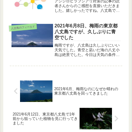
アシジロヒラフシアリ対策の記事の読
者さんからのご感想を直接いただきま
した。嬉しかったですね。八丈島で
は、人と人とが簡単に繋がります。生
きた情報のやりとりがやりやすい島で
す。
2021年6月8日、梅雨の東京都
八丈島のフィールド
八丈島ですが、久しぶりに青
空でした
梅雨ですが、八丈島は久しぶりにいい
天気でした。青空と凪いだ海の八丈小
島は絶景でした。今日は天気の条件が
よく、死ぬまでにみるべき世界の絶景
13に選ばれた青ヶ島も見られました。
キジもホオジロも縄張りを見張ってい
ました。そんな1日を紹介します。
2021年6月、梅雨なのになぜか晴れの
東京都八丈島を回ってきました
2021年6月12日、東京都八丈島で1年
前から狙っていた植物を見に行ってき
ました