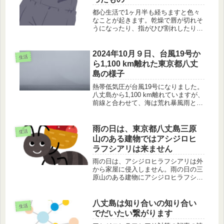
都心生活で1ヶ月半も経ちますと色々
なことが起きます。乾燥で唇が切れそ
うになったり、指がひび割れしたり、
ズボンの紐が取れたり・・・。それぞ
れに使える安価で良かったものを紹介
します。
2024年10月９日、台風19号か
生活
ら1,100 km離れた東京都八丈
島の様子
熱帯低気圧が台風19号になりました。
八丈島から1,100 km離れていますが、
前線と合わせて、海は荒れ暴風雨とな
りました。周辺の海、悪天候から逃れ
る昆虫の様子を紹介します。
雨の日は、東京都八丈島三原
生活
山のある建物ではアシジロヒ
ラフシアリは来ません
雨の日は、アシジロヒラフシアリは外
から家屋に侵入しません。雨の日の三
原山のある建物にアシジロヒラフシア
リが全く来ないこと、アリが水害に対
して出来ること出来ないこと、雨を予
報する触角の湿度受容器についてのお
八丈島は知り合いの知り合い
生活
話です。
でだいたい繋がります