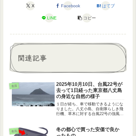
X
Facebook
はてブ
LINE
コピー
関連記事
2025年10月10日、台風22号が
生活
去って1日経った東京都八丈島
の身近な自然の様子
１日が経ち、車で移動できるようにな
りました。八丈小島、自衛隊らしき飛
行機、草木に対する台風22号の強風の
効果、川の土壌の混じりが下がった様
子を紹介します。
冬の都心で買った安価で良か
生活
ったもの