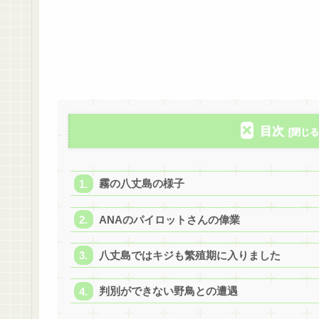
目次
霧の八丈島の様子
ANAのパイロットさんの偉業
八丈島ではキジも繁殖期に入りました
判別ができない野鳥との遭遇