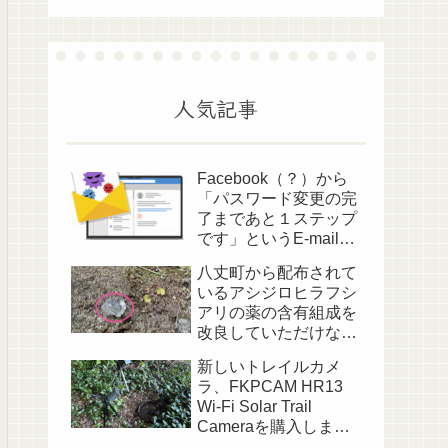
人気記事
Facebook（？）から
「パスワード変更の完
了まであと１ステップ
です」というE-mailが
送られてきました
八丈町から配布されて
いるアシジロヒラフシ
アリの薬の含有組成を
改良していただけない
でしょうか？
新しいトレイルカメ
ラ、FKPCAM HR13
Wi-Fi Solar Trail
Cameraを購入しまし
た