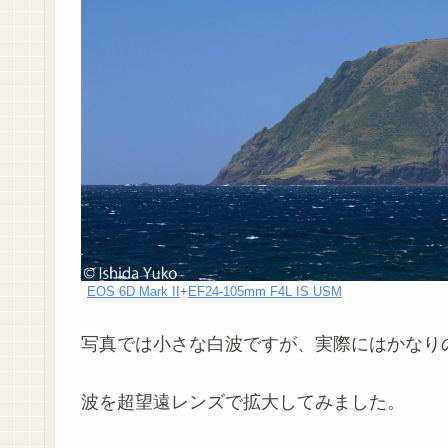
EOS 6D Mark II
+
EF24-105mm F4L IS USM
写真では小さな白波ですが、実際にはかなり
波を超望遠レンズで拡大してみました。