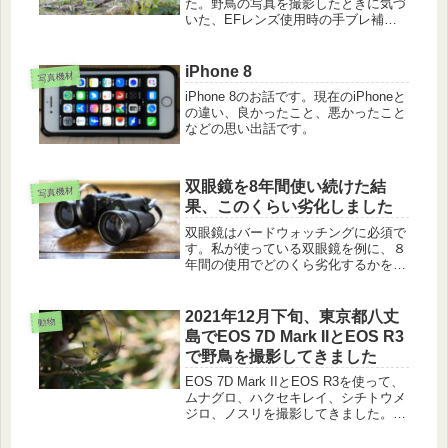
た。野鳥の写真を撮影したときに気づ
いた、EFレンズ使用時の手ブレ補
正、トラッキング性能、高速連写につ
いて、また、EOS 7D Mark IIでは出来
て、EOS R3では出来なかったことに
iPhone 8
写真機材
ついても紹介します。
iPhone 8のお話です。現在のiPhoneと
の違い、良かったこと、悪かったこと
などの思い出話です。
双眼鏡を8年間使い続けた結
写真機材
果、このくらい劣化しました
双眼鏡はバードウォッチングに必須で
す。私が使っている双眼鏡を例に、８
年間の使用でどのくら劣化するかを紹
介します。双眼鏡の寿命の参考になれ
ば幸いです。
2021年12月下旬、東京都八丈
動物
島でEOS 7D Mark IIとEOS R3
で野鳥を撮影してきました
EOS 7D Mark IIとEOS R3を使って、
ムナグロ、ハクセキレイ、シチトウメ
ジロ、ノスリを撮影してきました。一
緒に使ってみて、細かな差に気づき、
EOS R3の良さが少しずつ分かるよう