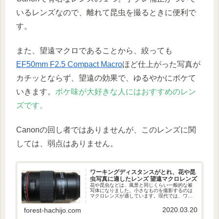
いるレンズなので、離れて昆虫を撮るときに便利で
す。
また、望遠マクロであることから、絞っても
EF50mm F2.5 Compact Macro
ほど仕上がった写真が
カチッとならず、望遠の効果で、ゆるやかにボケて
いきます。
ボケ味が大好きな人にはおすすめのレン
ズです。
Canonの回し者ではありませんが、このレンズに関
しては、弱点はありません。
ワーキングディスタンスがとれ、花や昆
虫写真に適したレンズ 望遠マクロレンズ
花や昆虫などは、風景と同じくらい一般的な被
写体になりました。小さなものを撮影するのは
マクロレンズが適しています。現代では、ワー
キングディスタンスがとれ、ボケが綺麗なの
で、望遠マクロレンズが主流となっています。
2020.03.20
forest-hachijo.com