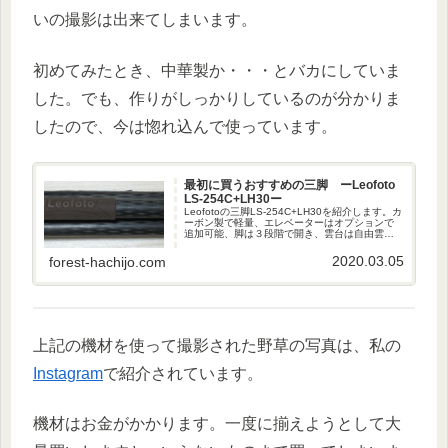
いの撮影は出来てしまいます。
初めてみたとき、中華製か・・・とバカにしていま
した。でも、作りがしっかりしているのが分かりま
したので、今は惚れ込んで使っています。
最初に買うおすすめの三脚 ーLeofoto
LS-254C+LH30ー
Leofotoの三脚LS-254C+LH30を紹介します。カ
ーボン製で軽量、エレベーターはオプションで
追加可能、脚は３段階で開き、雲台は自由雲台
を装備しています。また、ケースを始め、様々
な小物も付属しています。
2020.03.05
forest-hachijo.com
上記の機材を使って撮影された野草の写真は、私の
Instagram
で紹介されています。
機材はお金がかかります。一度に揃えようとして大