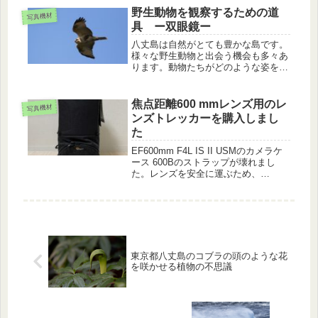
になってきました。
野生動物を観察するための道
写真機材
具 ー双眼鏡ー
八丈島は自然がとても豊かな島です。
様々な野生動物と出会う機会も多々あ
ります。動物たちがどのような姿をし
ていて、どのように行動をするか、誰
もがとても興味があると思います。よ
く見たくても、人が肉眼で見られる距
焦点距離600 mmレンズ用のレ
写真機材
離は、野生動物に対して緊張を与えて
ンズトレッカーを購入しまし
し...
た
EF600mm F4L IS II USMのカメラケ
ース 600Bのストラップが壊れまし
た。レンズを安全に運ぶため、
Lowepro 600 AW IIIを購入しました。
使い勝手などを紹介します。
東京都八丈島のコブラの頭のような花
を咲かせる植物の不思議