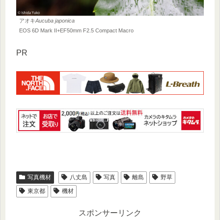
アオキ
Aucuba japonica
EOS 6D Mark II+EF50mm F2.5 Compact Macro
PR
写真機材
八丈島
写真
離島
野草
東京都
機材
スポンサーリンク