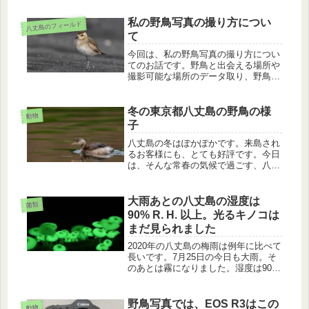
私の野鳥写真の撮り方につい
八丈島のフィールド
て
今回は、私の野鳥写真の撮り方につい
てのお話です。野鳥と出会える場所や
撮影可能な場所のデータ取り、野鳥の
出現場所の特定、ポジションミスをし
た個体を見つけ、撮影の順に解説しま
す。でも、時間や労力の90%は「デー
冬の東京都八丈島の野鳥の様
動物
タ取り」だったりします（笑）。
子
八丈島の冬はぽかぽかです。来島され
るお客様にも、とても好評です。今日
は、そんな常春の気候で過ごす、八丈
島の冬鳥のお話です。ウミウ、カイツ
ブリ、シチトウメジロ、ノスリの八丈
島での様子を紹介します。
大雨あとの八丈島の湿度は
菌類
90% R. H. 以上。光るキノコは
まだ見られました
2020年の八丈島の梅雨は例年に比べて
長いです。7月25日の今日も大雨。そ
のあとは霧になりました。湿度は90%
R. H. です。不快な環境ですが、光る
キノコのヤコウタケはまだ見られまし
た。夏までもう少し一緒にいられそう
野鳥写真では、EOS R3はこの
動物