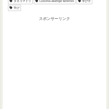
タネコマドリ
Luscinia akahige tanensis
学び方
学び
スポンサーリンク