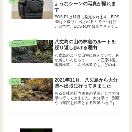
です。
ようなシーンの写真が撮れま
す
EOS R1は11月に発売されます。EOS
R3は下取りに出されるので中古は狙
い目です。EOS R3で撮影できるシー
ン苦手なシーンを紹介し、問題点の改
善を紹介します。
八丈島の山の林道のルートを
八丈島のフィールド
繰り返し歩ける理由
八丈島のような田舎に住んでいて、何
が楽しいんだろう・・・？三原林道、
鴨川林道、こん沢林道でも、どの林道
も一度行けば十分。というご意見を島
外のお客様からいただいたことがあり
ます。おそらく、それは、ネットや雑
2021年11月、八丈島から大分
その他
誌の文字から得られた情報を確認した
県へ出張に行ってきました
の...
ある会社の社内研修の講師として大分
県へ行ってきました。大分県は、別府
や由布院を代表とする温泉の地です
が、都会過ぎず、田舎すぎずの場所で
した。私は、八丈島の自然の具体例を
担当しました。会社さんのフィールド
の源泉も見せたいただきました。