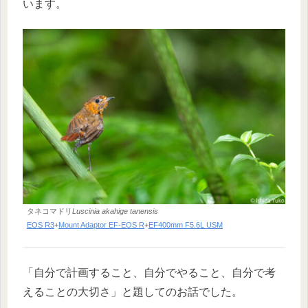
います。
タネコマドリ
Luscinia akahige tanensis
EOS R3
+
Mount Adaptor EF-EOS R
+
EF400mm F5.6L USM
「自分で計画すること、自分でやること、自分で考
えることの大切さ」と題してのお話でした。