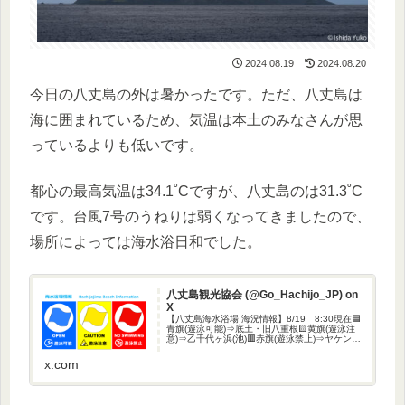
2024.08.19
2024.08.20
今日の八丈島の外は暑かったです。ただ、八丈島は
海に囲まれているため、気温は本土のみなさんが思
っているよりも低いです。
都心の最高気温は34.1˚Cですが、八丈島のは31.3˚C
です。台風7号のうねりは弱くなってきましたので、
場所によっては海水浴日和でした。
八丈島観光協会 (@Go_Hachijo_JP) on
X
【八丈島海水浴場 海況情報】8/19 8:30現在🟦
青旗(遊泳可能)⇒底土・旧八重根​🟨黄旗(遊泳注
意)⇒乙千代ヶ浜(池)​🟥赤旗(遊泳禁止)⇒ヤケンヶ
浜・横間・乙千代ヶ浜(外海)※海況は刻々と変化
しますので最終的には現地でご確認ください
x.com