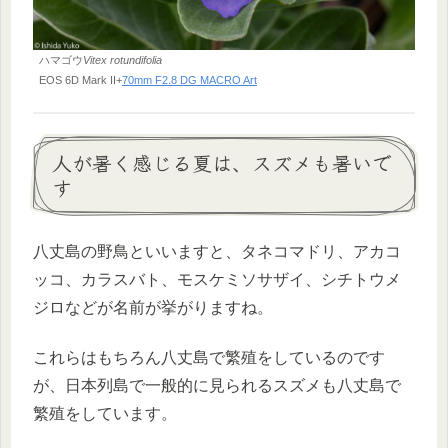
ハマゴウ
Vitex rotundifolia
EOS 6D Mark II+
70mm F2.8 DG MACRO Art
人が暑く感じる夏は、スズメも暑いで
す
八丈島の野鳥といいますと、タネコマドリ、アカコ
ッコ、カラスバト、モスケミソサザイ、シチトウメ
ジロなどが名前が挙がりますね。
これらはもちろん八丈島で繁殖をしているのです
が、日本列島で一般的に見られるスズメも八丈島で
繁殖をしています。