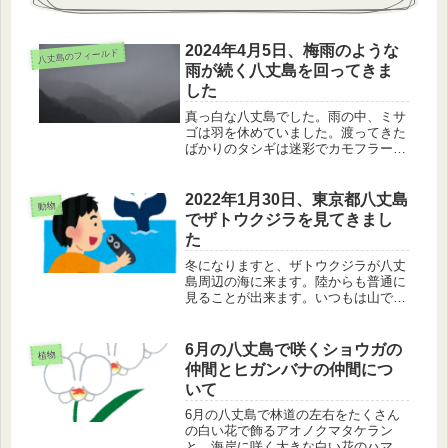
2024年4月5日、梅雨のような
八丈島のフィールド
雨が続く八丈島を回ってきま
した
真っ白な八丈島でした。雨の中、ミサ
ゴは羽を休めていました。渡ってきた
ばかりのタシギは迷彩でカモフラージ
ュしていました。ウミネコは雨を避け
ずにそのまま当たっていました。
2022年1月30日、東京都八丈島
動物
でザトウクジラを見てきまし
た
冬になりますと、ザトウクジラが八丈
島周辺の海に来ます。陸からも普通に
見ることが出来ます。いつもは山です
が、今日は海へ来ました。ウミウとヒ
メウを見たあと、ザトウクジラを探し
に行きました。テールスラップをして
6月の八丈島で咲くショウガの
植物
いるところに出会えました。
仲間とヒガンバナの仲間につ
いて
6月の八丈島で林道の左右をたくさん
の白い花で飾るアオノクマタケラン
と、海岸に咲く大きな白い花のハマオ