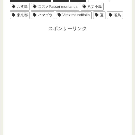
八丈島
スズメPasser montanus
八丈小島
東京都
ハマゴウ
Vitex rotundifolia
夏
若鳥
スポンサーリンク