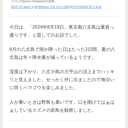
スズメ
Passer montanus
の若鳥
EOS 7D Mark II
+
EF600mm F4L IS II USM
+
EXTENDER EF1.4xIII
今日は、「2024年8月19日、東京都八丈島は夏真っ
盛りです」と題してのお話でした。
8月の八丈島で雨が降った日はたった2日間。夏の八
丈島は年々降水量が減っているようです。
湿度は下がり、八丈小島の大平山の頂上までハッキ
リと見えました。せっかく外に出ましたので海沿い
に咲くハマゴウを楽しみました。
人が暑いときは野鳥も暑いです。口を開けてはぁは
ぁしているスズメの若鳥を観察しました。