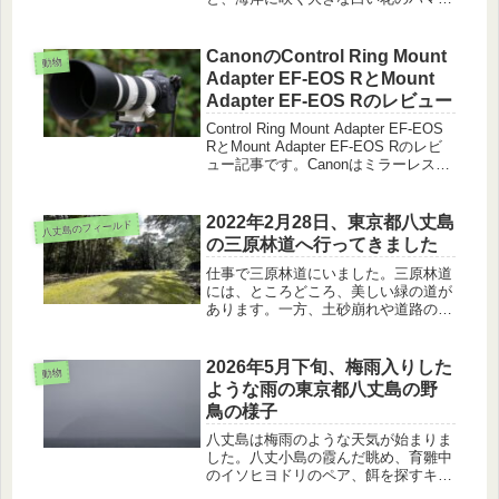
モトについてのお話です。
CanonのControl Ring Mount
動物
Adapter EF-EOS RとMount
Adapter EF-EOS Rのレビュー
Control Ring Mount Adapter EF-EOS
RとMount Adapter EF-EOS Rのレビ
ュー記事です。Canonはミラーレスに
移行を進めていますが、アダプターを
使えば古いEFレンズもまだまだ現役
で使えます。
2022年2月28日、東京都八丈島
八丈島のフィールド
の三原林道へ行ってきました
仕事で三原林道にいました。三原林道
には、ところどころ、美しい緑の道が
あります。一方、土砂崩れや道路の亀
裂や陥没、ガードレールの無い箇所も
あり、常に気を配って減速で運転しな
ければならない道でもあります。
2026年5月下旬、梅雨入りした
動物
ような雨の東京都八丈島の野
鳥の様子
八丈島は梅雨のような天気が始まりま
した。八丈小島の霞んだ眺め、育雛中
のイソヒヨドリのペア、餌を探すキジ
バト、身を隠すタシギ、風雨を避ける