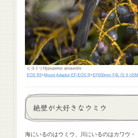
ヒヨドリ
Hypsipetes amaurotis
EOS R3
+
Mount Adaptor EF-EOS R
+
EF600mm F4L IS II US
絶壁が大好きなウミウ
海にいるのはウミウ、川にいるのはカワウ・