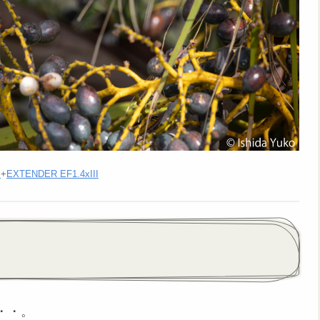
M
+
EXTENDER EF1.4xIII
・・。