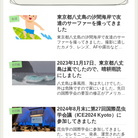
東京都八丈島の汐間海岸で友
生活
達のサーファーを撮ってきま
した
東京都八丈島の汐間海岸で友達のサー
ファーを撮ってきました。撮影に適し
たカメラ、レンズ、AFや露出などの
設定、構図、写真にする際の注意点に
ついてお話します。特に、サーファー
の技のチャレンジシーンは、とても美
2023年11月17日、東京都八丈
その他
しいので、逃さずとらえましょう。
島は嵐でしたので、晴耕雨読
にしました
八丈島は暴風雨、海は大しけでした。
外は危険ですので家にいました。先日
の国際学会の要旨の修正がアメリカの
友達から返ってきました。一行一行感
謝しながら修正しました。
2024年8月末に第27回国際昆虫
その他
学会議（ICE2024 Kyoto）に
参加してきました
昆虫学の国際学会に参加してきまし
た。セレモニー、発表、運営された多