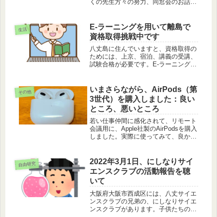
くの先生方々の努力、同窓会のお話、
そして、自身の人生にとって大切な納
得について紹介します。
E-ラーニングを用いて離島で
生活
資格取得挑戦中です
八丈島に住んでいますと、資格取得の
ためには、上京、宿泊、講義の受講、
試験合格が必要です。E-ラーニングで
すと試験に纏わること以外はお金は掛
かりません。私の経験を紹介します。
いまさらながら、AirPods（第
その他
3世代）を購入しました：良い
ところ、悪いところ
若い仕事仲間に感化されて、リモート
会議用に、Apple社製のAirPodsを購入
しました。実際に使ってみて、良かっ
たところと悪かったところを紹介しま
す。
2022年3月1日、にしなりサイ
自由研究
エンスクラブの活動報告を聴
いて
大阪府大阪市西成区には、八丈サイエ
ンスクラブの兄弟の、にしなりサイエ
ンスクラブがあります。子供たちの研
究成果の報告を受けました。大人のわ