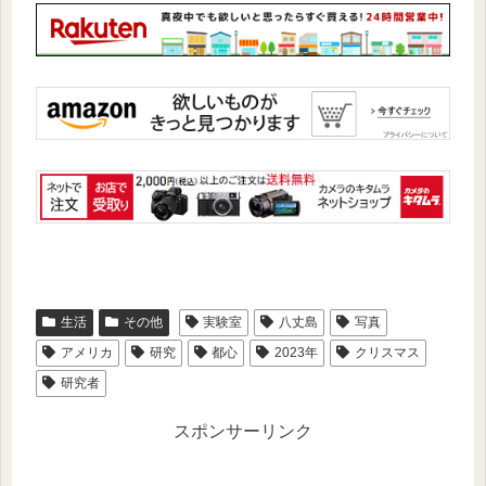
生活
その他
実験室
八丈島
写真
アメリカ
研究
都心
2023年
クリスマス
研究者
スポンサーリンク