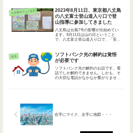
染後、回復した方々の社会における役
割についてお話しします。
2023年8月11日、東京都八丈島
八丈島のフィールド
の八丈富士登山道入り口で登
山指導に参加してきました
八丈島は台風7号の影響が出始めてい
ます。8月11日は山の日ということ
で、八丈富士登山道入り口で、「安全
な登山の呼びかけ」の登山指導に参加
してきました。登山届と装備のお話で
す。
ソフトバンク光の解約は覚悟
生活
が必要です
ソフトバンク光の解約のお話です。電
話でしか解約できません。しかも、そ
の大切な電話がなかなか繋がりません
（笑）。オペレーターの方はとても親
切にご対応されていましたが、これは
仕方がありません。けっこう待ちます
ので、解約には覚悟が必要です。
右手にマイク、左手に地図・・・