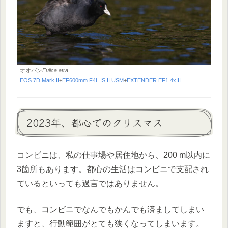
オオバン
Fulica atra
EOS 7D Mark II
+
EF600mm F4L IS II USM
+
EXTENDER EF1.4xIII
2023年、都心でのクリスマス
コンビニは、私の仕事場や居住地から、200 m以内に
3箇所もあります。都心の生活はコンビニで支配され
ているといっても過言ではありません。
でも、コンビニでなんでもかんでも済ましてしまい
ますと、行動範囲がとても狭くなってしまいます。