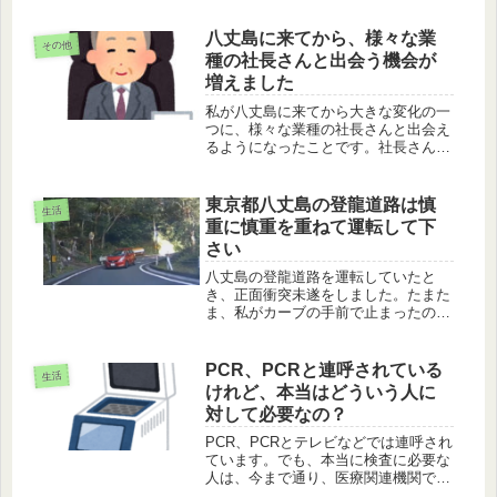
れに使える安価で良かったものを紹介
します。
八丈島に来てから、様々な業
その他
種の社長さんと出会う機会が
増えました
私が八丈島に来てから大きな変化の一
つに、様々な業種の社長さんと出会え
るようになったことです。社長さんの
若い頃の労働のお話、視点の変化、失
敗談、それらの経験を踏まえての決断
にいたる思考などを伺い、私との違い
東京都八丈島の登龍道路は慎
生活
についてのお話です。
重に慎重を重ねて運転して下
さい
八丈島の登龍道路を運転していたと
き、正面衝突未遂をしました。たまた
ま、私がカーブの手前で止まったので
何も起きませんでしたが、普通に進ん
でいたら対向車を避けられませんでし
た。登龍道路は初見には難しい道とい
PCR、PCRと連呼されている
生活
うことをご理解下さい。
けれど、本当はどういう人に
対して必要なの？
PCR、PCRとテレビなどでは連呼され
ています。でも、本当に検査に必要な
人は、今まで通り、医療関連機関で認
められた人のみです。その理由と、感