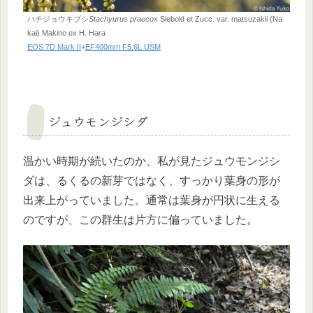
ハチジョウキブシ
Stachyurus praecox
Siebold et Zucc. var. matsuzakii (Na
kai) Makino ex H. Hara
EOS 7D Mark II
+
EF400mm F5.6L USM
ジュウモンジシダ
温かい時期が続いたのか、私が見たジュウモンジシ
ダは、るくるの新芽ではなく、すっかり葉身の形が
出来上がっていました。通常は葉身が円状に生える
のですが、この群生は片方に偏っていました。