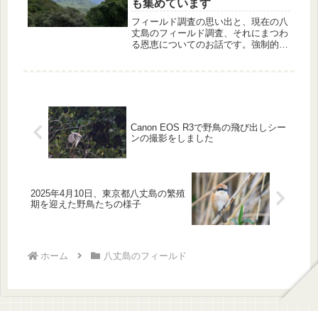
も集めています
フィールド調査の思い出と、現在の八
丈島のフィールド調査、それにまつわ
る恩恵についてのお話です。強制的に
視点を変えられますと、今まで知らな
かった八丈島を見る機会に恵まれまし
た。
Canon EOS R3で野鳥の飛び出しシー
ンの撮影をしました
2025年4月10日、東京都八丈島の繁殖
期を迎えた野鳥たちの様子
ホーム
八丈島のフィールド