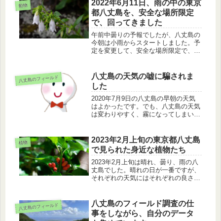
す。少し出かけましたが、雨の中のツ
2022年6月11日、雨の中の東京
動物
バメチドリを見ました。
都八丈島を、安全な場所限定
で、回ってきました
午前中曇りの予報でしたが、八丈島の
今朝は小雨からスタートしました。予
定を変更して、安全な場所限定で、回
ってきました。今の季節の花のシマホ
タルブクロ、チュウサギ、ダイサギ、
そして、渡り鳥のクロハラアジサシを
八丈島の天気の嘘に騙されま
八丈島のフィールド
見てきました。
した
2020年7月9日の八丈島の早朝の天気
はよかったです。でも、八丈島の天気
は変わりやすく、霧になってしまいし
た。期待とは違いましたが、そのまま
八丈島を散策し、色々発見をしまし
た。
2023年2月上旬の東京都八丈島
植物
で見られた身近な植物たち
2023年2月上旬は晴れ、曇り、雨の八
丈島でした。晴れの日が一番ですが、
それぞれの天気にはそれぞれの良さが
あります。トゲナシサルトリイバラ、
アオキ、ツワブキ、藪椿を見に、八丈
島を回ってきました。
八丈島のフィールド調査の仕
八丈島のフィールド
事をしながら、自分のデータ