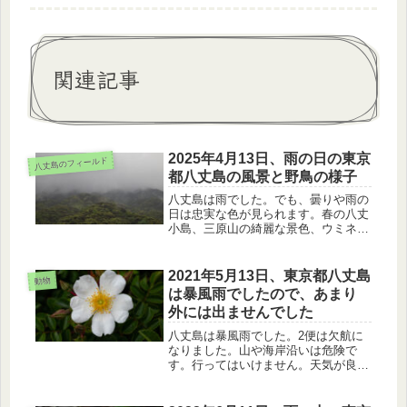
関連記事
2025年4月13日、雨の日の東京
八丈島のフィールド
都八丈島の風景と野鳥の様子
八丈島は雨でした。でも、曇りや雨の
日は忠実な色が見られます。春の八丈
小島、三原山の綺麗な景色、ウミネ
コ、キジバト、キジの様子を紹介しま
す。
2021年5月13日、東京都八丈島
動物
は暴風雨でしたので、あまり
外には出ませんでした
八丈島は暴風雨でした。2便は欠航に
なりました。山や海岸沿いは危険で
す。行ってはいけません。天気が良け
れば簡単に見られるハマボッス、テリ
ハノイバラ、シロツメクサを紹介しま