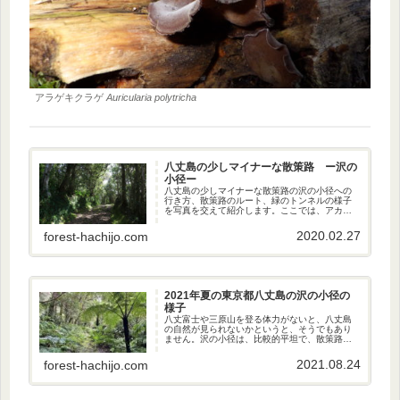
アラゲキクラゲ
Auricularia polytricha
八丈島の少しマイナーな散策路 ー沢の
小径ー
八丈島の少しマイナーな散策路の沢の小径への
行き方、散策路のルート、緑のトンネルの様子
を写真を交えて紹介します。ここでは、アカコ
ッコ、タネコマドリ、モスケミソサザイ、オー
ストンヤマガラ、カラスバト、ウグイス、イイ
2020.02.27
forest-hachijo.com
ジマムシクイが見られます。
2021年夏の東京都八丈島の沢の小径の
様子
八丈富士や三原山を登る体力がないと、八丈島
の自然が見られないかというと、そうでもあり
ません。沢の小径は、比較的平坦で、散策路は
原生林を通過します。様々な木々、野草を見る
ことができます。見どころと、気をつけなけれ
2021.08.24
forest-hachijo.com
ばならない場所を紹介します。