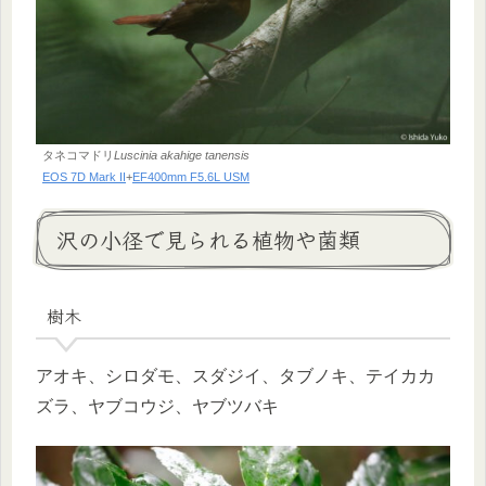
タネコマドリ
Luscinia akahige tanensis
EOS 7D Mark II
+
EF400mm F5.6L USM
沢の小径で見られる植物や菌類
樹木
アオキ、シロダモ、スダジイ、タブノキ、テイカカ
ズラ、ヤブコウジ、ヤブツバキ