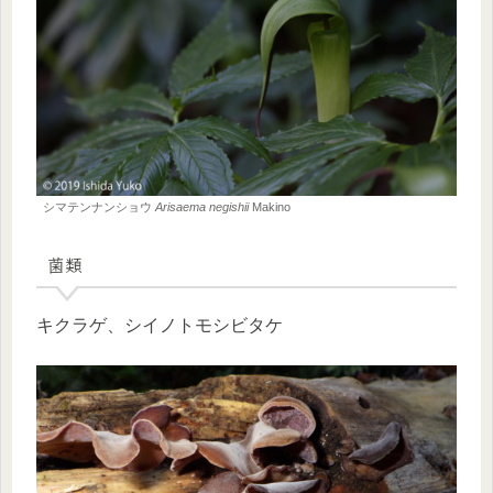
シマテンナンショウ
Arisaema negishii
Makino
菌類
キクラゲ、シイノトモシビタケ