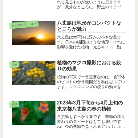
れて見るものが無いように思えます
が、意外なところに、野生のイチゴが
見られます。シーズンがもうすぐ終わ
りですが、ハチジョウイチゴ、ハチジ
ョウクサイチゴ、カジイチゴの実を紹
八丈島は地形がコンパクトな
八丈島のフィールド
介します。
ところが魅力
八丈島は太平洋に浮かぶ小さな島で
す。日本の縮図のような地形、それに
影響を受けた植物、光るキノコ、動物
が生息しています。本土と違い、ギュ
ッと見どころが集まっている魅力を紹
介します。
植物のマクロ撮影における絞
植物
りの効果
植物の写真で一番重要なのは、被写体
のピントの合う範囲だと私は思ってい
ます。マクロレンズの絞りの効果をイ
ソギクの写真を使って説明します。
2023年3月下旬から4月上旬の
植物
東京都八丈島の春の植物
八丈島もすっかり春です。季節の移り
変わりのスピードはとても速いです
ね。今の季節で見られるアカバナルリ
ハコベ、ゼンマイ、ヒサカキ、ムベ、
シロダモの紹介です。