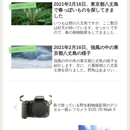
2021年3月16日、東京都八丈島
八丈島のフィールド
で春っぽいものを探してきま
した
いつもは雨の八丈島ですが、ここ数日
は好天が続いています。せっかくです
ので、春の植物観察をしてきました。
ヤナギイチゴ、アカメガシワ、シチト
ウスミレ、アスカイノデの三原山での
今の様子を紹介します。
2021年2月16日、強風の中の東
八丈島のフィールド
京都八丈島の様子
強風の中の冬の東京都八丈島の様子を
紹介します。主に、八重根側と八丈富
士側を回りました。野鳥はあまりいま
せんでしたが、タヒバリと出会いまし
た。八丈富士ではオオシマカンスゲが
咲いた一方、ラセイタタマアジサイの
新芽もありました。
島で使っている野生動物撮影用のデジ
タル一眼レフカメラ EOS 7D Mark II