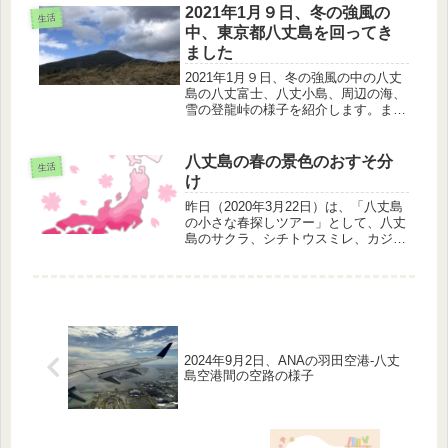
2021年1月９日、冬の強風の
生活
中、東京都八丈島を回ってき
ました
2021年1月９日、冬の強風の中の八丈
島の八丈富士、八丈小島、周辺の海、
雪の登龍峠の様子を紹介します。ま
た、私たちが、気づかない間に、寒い
中、登龍峠で工事をされている方々が
いらっしゃいました。いつもありがと
八丈島の春の景色のおすそ分
生活
うございます。
け
昨日（2020年3月22日）は、「八丈島
の小さな春探しツアー」として、八丈
島のサクラ、シチトウスミレ、カジイ
チゴ、ハチジョウクサイチゴの花を紹
介しました。しかし、八丈島へ来よう
と考えているお客さま全員が、野草が
大好きというわけではありません...
2024年9月2日、ANAの羽田空港‐八丈
島空港間の空路の様子