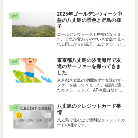
間を潰しました。そのお話です。
2025年ゴールデンウィーク中
生活
盤の八丈島の景色と野鳥の様
子
ゴールデンウィークも中盤になりまし
た。天気が変わりやすい八丈島で見ら
れる雨上がりの風景、ムナグロ、アマ
ツバメ、夕焼けの八丈小島の様子を紹
介します。
東京都八丈島の汐間海岸で友
生活
達のサーファーを撮ってきま
した
東京都八丈島の汐間海岸で友達のサー
ファーを撮ってきました。撮影に適し
たカメラ、レンズ、AFや露出などの
設定、構図、写真にする際の注意点に
ついてお話します。特に、サーファー
の技のチャレンジシーンは、とても美
八丈島のクレジットカード事
生活
しいので、逃さずとらえましょう。
情
八丈島で住む上で便利なクレジットカ
ードの紹介です。