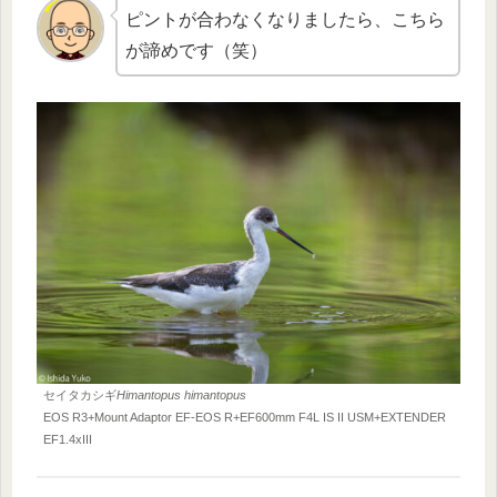
ピントが合わなくなりましたら、こちら
が諦めです（笑）
セイタカシギ
Himantopus himantopus
EOS R3+Mount Adaptor EF-EOS R+EF600mm F4L IS II USM+EXTENDER
EF1.4xIII