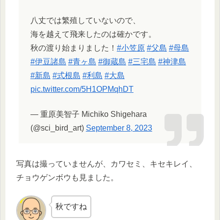
八丈では繁殖していないので、
海を越えて飛来したのは確かです。
秋の渡り始まりました！
#小笠原
#父島
#母島
#伊豆諸島
#青ヶ島
#御蔵島
#三宅島
#神津島
#新島
#式根島
#利島
#大島
pic.twitter.com/5H1OPMqhDT
— 重原美智子 Michiko Shigehara
(@sci_bird_art)
September 8, 2023
写真は撮っていませんが、カワセミ、キセキレイ、
チョウゲンボウも見ました。
秋ですね