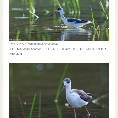
セイタカシギ
Himantopus himantopus
EOS R3+Mount Adaptor EF-EOS R+EF600mm F4L IS II USM+EXTENDER
EF1.4xIII