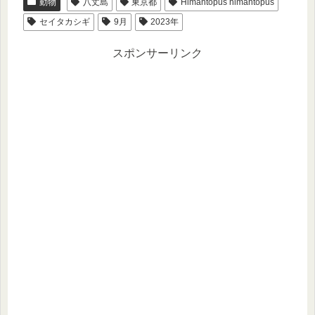
動物
八丈島
東京都
Himantopus himantopus
セイタカシギ
9月
2023年
スポンサーリンク