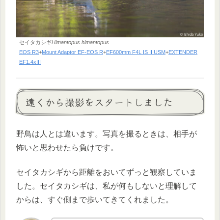
セイタカシギ
Himantopus himantopus
EOS R3
+
Mount Adaptor EF-EOS R
+
EF600mm F4L IS II USM
+
EXTENDER
EF1.4xIII
遠くから撮影をスタートしました
野鳥は人とは違います。写真を撮るときは、相手が
怖いと思わせたら負けです。
セイタカシギから距離をおいてずっと観察していま
した。セイタカシギは、私が何もしないと理解して
からは、すぐ側まで歩いてきてくれました。