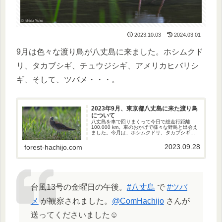
2023.10.03
2024.03.01
9月は色々な渡り鳥が八丈島に来ました。ホシムクド
リ、タカブシギ、チュウジシギ、アメリカヒバリシ
ギ、そして、ツバメ・・・。
2023年9月、東京都八丈島に来た渡り鳥
について
八丈島を車で回りまくって今日で総走行距離
100,000 km。車のおかげで様々な野鳥と出会え
ました。今月は、ホシムクドリ、タカブシギ、
チュウジシギ、アメリカウズラシギと渡り鳥と
出会えました。
2023.09.28
forest-hachijo.com
台風13号の金曜日の午後。
#八丈島
で
#ツバ
メ
が観察されました。
@ComHachijo
さんが
送ってくださいました☺️