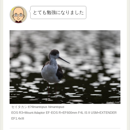
とても勉強になりました
セイタカシギ
Himantopus himantopus
EOS R3+Mount Adaptor EF-EOS R+EF600mm F4L IS II USM+EXTENDER
EF1.4xIII