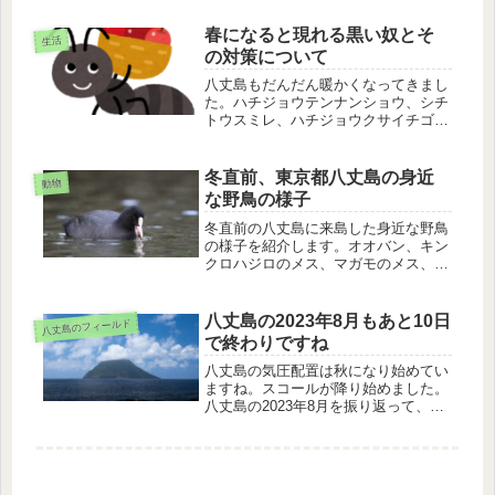
キレイ、ムナグロ、イソヒヨドリを紹
介します。
春になると現れる黒い奴とそ
生活
の対策について
八丈島もだんだん暖かくなってきまし
た。ハチジョウテンナンショウ、シチ
トウスミレ、ハチジョウクサイチゴの
花もちらほら見られるようになってき
ました。虫も出てきました。毛むくじ
ゃらのクワゴマダラヒトリの幼虫も歩
冬直前、東京都八丈島の身近
動物
いています。八丈島では、この季節か
な野鳥の様子
ら...
冬直前の八丈島に来島した身近な野鳥
の様子を紹介します。オオバン、キン
クロハジロのメス、マガモのメス、タ
ヒバリとお友達になったのか、あまり
警戒されませんでした。食事や羽繕い
など自然な姿を見せてくれました。
八丈島の2023年8月もあと10日
八丈島のフィールド
で終わりですね
八丈島の気圧配置は秋になり始めてい
ますね。スコールが降り始めました。
八丈島の2023年8月を振り返って、八
丈小島、ムナグロ、キジバト、ダイサ
ギの様子を紹介します。