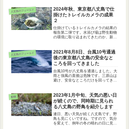
2024年秋、東京都八丈島で仕
八丈島のフィールド
掛けたトレイルカメラの成果
２
仕掛けているトレイルカメラの結果の
報告第二弾です。水浴び場は野生動物
の環境に取り込まれてきたのか、新し
いお客様が来ていました。
2021年8月8日、台風10号通過
八丈島のフィールド
後の東京都八丈島の安全なと
ころを回ってきました
台風10号が八丈島を通過しました。大
雨と強風の直後は危険です。三原山は
避け、安全なところだけを回ってきま
した。鴨川、八丈小島、尾羽根を失っ
たキジのメス、波を見てきました。
2023年1月中旬、天気の悪い日
動物
が続くので、同時期に見られ
る八丈島の野鳥を紹介します
連日、悪い天気が続く八丈島です。野
鳥も見にくいですね。ですので、気分
を変えて、例年の冬の晴れの日に見ら
れる八丈島の野鳥、イソシギ、ハクセ