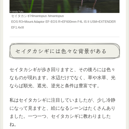
セイタカシギ
Himantopus himantopus
EOS R3+Mount Adaptor EF-EOS R+EF600mm F4L IS II USM+EXTENDER
EF1.4xIII
セイタカシギには色々な背景がある
セイタカシギが歩き回りますと、その後ろには色々
なものが現れます。水辺だけでなく、草や水草、光
ならば順光、遮光、逆光と条件は豊富です。
私はセイタカシギに注目していましたが、少し冷静
になって見ますと、絵になるシーンはたくさんあり
ました。一つ一つ、セイタカシギに教わりました
ね。