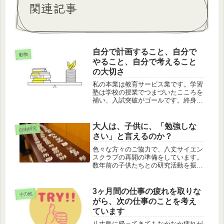
関連記事
自分で計画すること、自分で
動物
やること、自分で考えること
の大切さ
私の本業は教育サービス業です。学習
塾は学校の授業でつまづいたこころを
補い、入試突破がゴールです。終身雇
用制度が終わりつつある現代では、違
うことも必要になってきます。そのお
話です。
大人は、子供に、「勉強しな
自由研究
さい」と言えるのか？
色々な方々のご協力で、八丈サイエン
スクラブの再開の準備をしています。
数年前の子供たちとの研究活動を振り
返って、大人の私が、自身を上回る子
供たちに対して、どう接していたかの
お話です。
3ヶ月間の仕事の疲れを取りな
その他
がら、次の仕事のことを考え
ています
八丈島に帰ってきてもなかなか疲れが