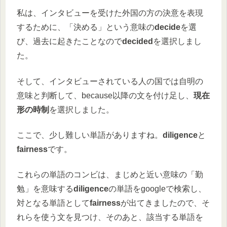
私は、インタビューを受けた外国の方の決意を表現
するために、「決める」という意味の
decide
を選
び、過去に起きたことなので
decided
を選択しまし
た。
そして、インタビューされている人の国では自明の
意味と判断して、because以降の文を付け足し、
現在
形の時制
を選択しました。
ここで、少し難しい単語がありますね。
diligence
と
fairness
です。
これらの単語のコンビは、まじめと近い意味の「勤
勉」を意味する
diligence
の単語をgoogleで検索し、
対となる単語として
fairness
が出てきましたので、そ
れらを使う文を見つけ、そのあと、該当する単語を