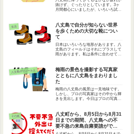
抜けず、ぐったりとしています。3ヶ
月間都心にいましたが、いろいろ試し
ていました。それらを次の仕事に活か
そうと考えています。
八丈島で自分が知らない世界
生活
を歩くための大切な靴につい
て
日本はいろいろな地形があります。八
丈島のフィールドはそれにプラスして
雨があります。私は条件に合わせて靴
を替えています。そのお話です。
梅雨の景色を撮影する写真家
八丈島のフィールド
とともに八丈島をまわりまし
た
梅雨の八丈島の風景は一見地味です。
しかし、プロの写真家はその中から輝
きを見出します。今日はプロの写真家
と一緒に八丈島を回りましたので、そ
のお話です。
八丈町から、8月5日から8月31
その他
日までの期間、八丈島への不
要不急の来島自粛要請がでま
した
八丈町から、8月5日から8月31日まで