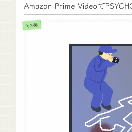
Amazon Prime VideoでP
その他