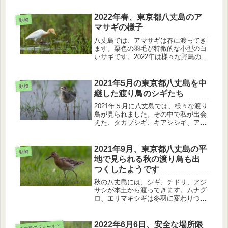
2022年春、東京都八丈島のア
動物
マサギの様子
八丈島では、アマサギは春に渡ってき
ます。栗色の羽毛が特徴的な小型の白
いサギです。2022年は様々な野鳥のデ
ータを採っています。その中で見られ
たアマサギの色々な生態の様子を紹介
します。
2021年5月の東京都八丈島を中
動物
継した渡り鳥のシギたち
2021年５月に八丈島では、様々な渡り
鳥が見られました。その中で私が出会
えた、タカブシギ、キアシシギ、アオ
アシシギ、オグロシギについて紹介し
ます。
2021年9月、東京都八丈島の平
動物
地で見られる秋の渡り鳥も出
つくしたようです
秋の八丈島には、シギ、チドリ、アジ
サシが本土から渡ってきます。ムナグ
ロ、エリマキシギは冬羽に変わりつつ
ありました。一方、チュウシャクシギ
は暑さの中、はぁはぁしながら獲物を
狙っていました。クロハラアジサシは
2022年6月6日、安全な場所限
八丈島のフィールド