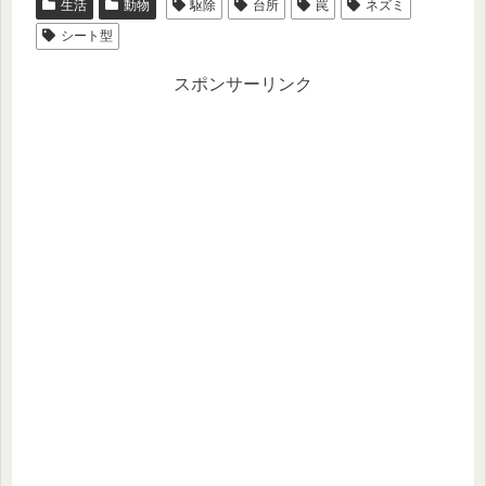
生活
動物
駆除
台所
罠
ネズミ
シート型
スポンサーリンク