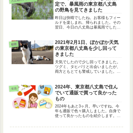
優雅に飛んでいました。
定で、暴風雨の東京都八丈島
の野鳥を見てきました
昨日は快晴でしたね。お客様もフィー
ルドを楽しまれ、帰られました。その
翌日、今日の八丈島は暴風雨でした。
安全な場所限定で、ウミネコ、カルガ
モ、コサギの様子を見てきました。
2021年2月1日、ぽかぽか天気
動物
の東京都八丈島を少し回って
きました
天気でしたので少し回ってきました。
ツグミ、タヒバリと出会いましたが、
両方ともとても警戒していました。近
くに野良猫さんたちがいました。目を
海に向けると、ザトウクジラのブロー
が見られました。2021年2月1日の東
2024年、東京都八丈島で住ん
生活
京都八丈島の夕方の数時間のお話で
でいて通販で買って良かった
す。
もの
2024年もあと3ヶ月。早いですね。今
年も通販で色々購入しました。自身で
使って良かったものを紹介します。通
販=安いとは限りませんが、参考にな
れば幸いです。