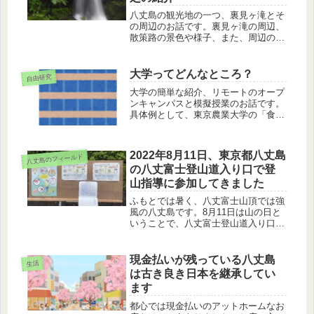
八丈島の観光地の一つ、裏見ヶ滝とそ
の周辺のお話です。裏見ヶ滝の周辺、
散策路の景色や様子、また、周辺の4
つの温泉、軽食や昼食をとれるお店も
紹介します。
大学ってどんなところ？
自由研究
大学の簡単な紹介、リモートのオープ
ンキャンパスと模擬授業のお話です。
具体例として、東京農業大学の「食と
農」の博物館、オープンキャンパスで
実際に行われた模擬授業の様子、2020
年8月23日のリモートのオープンキャ
2022年8月11日、東京都八丈島
八丈島のフィールド
ンパスの紹介します。
の八丈富士登山道入り口で登
山指導に参加してきました
ふもとでは暑く、八丈富士山頂では強
風の八丈島です。8月11日は山の日と
いうことで、八丈富士登山道入り口で
登山指導に参加してきました。登山が
簡単そうでそうでない八丈富士のお
話、登山届と装備のお話です。
現金払いが残っている八丈島
生活
は古き良き日本を継承してい
ます
都心では現金払いのアットホームなお