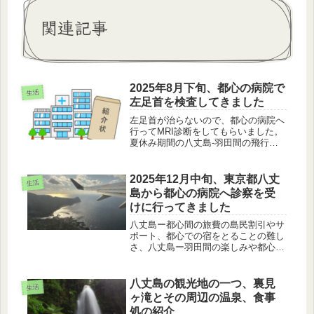
関連記事
2025年8月下旬、都心の病院で
生活
左足首を検査してきました
左足首が治らないので、都心の病院へ
行ってMRI診断をしてもらいました。
夏休み期間の八丈島-羽田間の飛行機
チケットと宿泊施設の予約の大変さ、
検査の結果、移動の様子などを紹介し
ます。
2025年12月中旬、東京都八丈
生活
島から都心の病院へ診察を受
けに行ってきました
八丈島ー都心間の旅費の島民割引やサ
ポート、都心での宿をとることの難し
さ、八丈島ー羽田間の楽しみや都心の
大気の状態、診察などのお話です。
八丈島の観光地の一つ、裏見
生活
ヶ滝とその周辺の温泉、食事
処の紹介