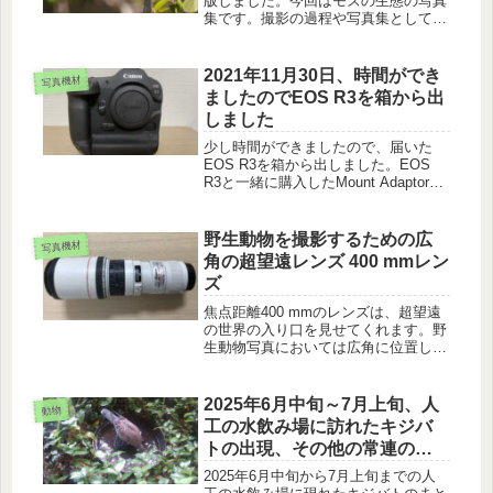
版しました。今回はモズの生態の写真
集です。撮影の過程や写真集としての
まとめの過程についてのお話です。
2021年11月30日、時間ができ
写真機材
ましたのでEOS R3を箱から出
しました
少し時間ができましたので、届いた
EOS R3を箱から出しました。EOS
R3と一緒に購入したMount Adaptor
EF-EOS R、LP-E19、CFexpressカー
ドType Bを紹介します。
野生動物を撮影するための広
写真機材
角の超望遠レンズ 400 mmレン
ズ
焦点距離400 mmのレンズは、超望遠
の世界の入り口を見せてくれます。野
生動物写真においては広角に位置しま
す。小型ですので、山の中では取り回
しがいいレンズです。
2025年6月中旬～7月上旬、人
動物
工の水飲み場に訪れたキジバ
トの出現、その他の常連の野
鳥、新たに現れた野鳥につい
2025年6月中旬から7月上旬までの人
て