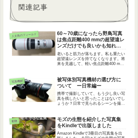
関連記事
60～70歳になったら野鳥写真
八丈島のフィールド
は焦点距離400 mmの超望遠レ
ンズだけでも良いかも知れま
せん
老いると筋力が落ちます。私も重たい
超望遠レンズを持てなくなります。将
来を見越して、軽い焦点距離400 mm
縛りで八丈島のフィールドを撮影して
みました。
被写体別写真機材の選び方に
写真機材
ついて ー日常編ー
携帯で撮影していて、もう少し良い写
真を残したいと思ったことはないでし
ょうか？日常で見られるシーンを撮影
するカメラとレンズの紹介しました。
モズの生態を紹介した写真集
動物
をKindleで出版しました
Amazon Kindleで3冊目の写真集を出