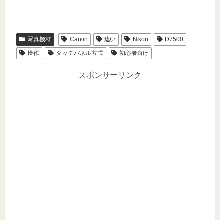
写真機材
Canon
違い
Nikon
D7500
操作
タッチパネル方式
初心者向け
スポンサーリンク