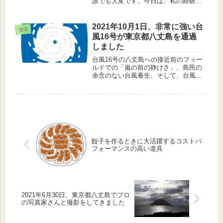
誰でも大変です。今日は、私の経験を
ふまえて、無料のポッドキャストを利
用したスピードラーニングを紹介しま
す。
2021年10月1日、非常に強い台
生活
風16号が東京都八丈島を通過
しました
台風16号の八丈島への接近前のフィー
ルドでの「嵐の前の静けさ」、島民の
余念のない台風養生、そして、台風通
過中の気圧、風向・風速の変化のお話
です。
餃子を作るときに大活躍するコストパ
フォーマンスの高い道具
2021年6月30日、東京都八丈島でプロ
の写真家さんと撮影をしてきました