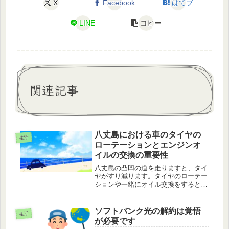
X
Facebook
はてブ
LINE
コピー
関連記事
八丈島における車のタイヤの
生活
ローテーションとエンジンオ
イルの交換の重要性
八丈島の凸凹の道を走りますと、タイ
ヤがすり減ります。タイヤのローテー
ションや一緒にオイル交換をすると車
の寿命が伸びます。また、他の利点に
ついてのお話です。
ソフトバンク光の解約は覚悟
生活
が必要です