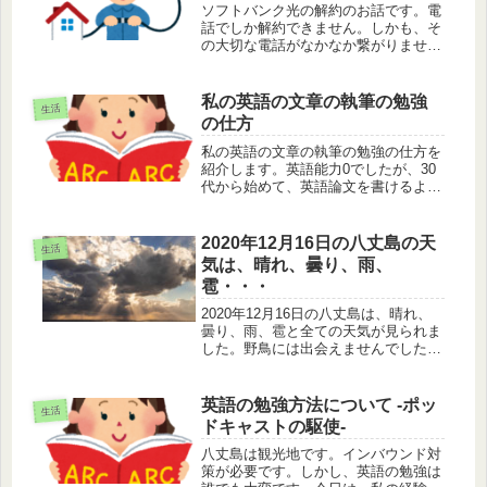
ソフトバンク光の解約のお話です。電
話でしか解約できません。しかも、そ
の大切な電話がなかなか繋がりません
（笑）。オペレーターの方はとても親
切にご対応されていましたが、これは
仕方がありません。けっこう待ちます
私の英語の文章の執筆の勉強
生活
ので、解約には覚悟が必要です。
の仕方
私の英語の文章の執筆の勉強の仕方を
紹介します。英語能力0でしたが、30
代から始めて、英語論文を書けるよう
になりました。そのノウハウをお教え
します。お金もかかりませんので、英
語の文章執筆の独学の参考になれば幸
2020年12月16日の八丈島の天
生活
いです。
気は、晴れ、曇り、雨、
雹・・・
2020年12月16日の八丈島は、晴れ、
曇り、雨、雹と全ての天気が見られま
した。野鳥には出会えませんでした。
強風のため、上空の雲が速いスピード
で移動していました。それに合わせ
て、景色の変化の様子を眺めました。
英語の勉強方法について -ポッ
生活
ドキャストの駆使-
八丈島は観光地です。インバウンド対
策が必要です。しかし、英語の勉強は