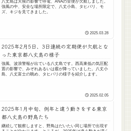
八丈島は天候の影響で停電、ANAの全便が欠航しました。
強風の中、安全な場所限定で、八丈小島、タヒバリ、モ
ズ、キジを見てきました。
2025.03.28
2025年2月5日、3日連続の定期便が欠航とな
った東京都八丈島の様子
強風、波浪警報が出ている八丈島です。西高東低の気圧配
置の影響で、みぞれあるいは霰が降っていました。八丈小
島、八丈富士の眺め、タヒバリの様子を紹介します。
2025.02.05
2025年1月中旬、例年と違う動きをする東京
都八丈島の野鳥たち
継続して観察しますと、野鳥はだいたい同じ場所で出現す
ることが分かります。ところが、2025年は違う動きが見ら