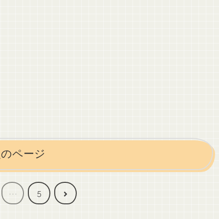
次のページ
次
…
5
へ