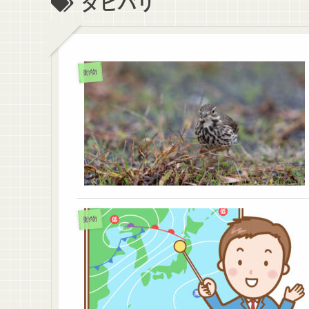
タヒバリ
動物
動物