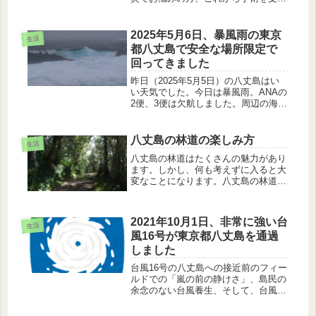
る方の参考になれば幸いです。続き物
の第1回になります。
2025年5月6日、暴風雨の東京
生活
都八丈島で安全な場所限定で
回ってきました
昨日（2025年5月5日）の八丈島はい
い天気でした。今日は暴風雨。ANAの
2便、3便は欠航しました。周辺の海は
しけ、ウミネコ、モズ、ゴイサギは悪
天候に耐えていました。
八丈島の林道の楽しみ方
生活
八丈島の林道はたくさんの魅力があり
ます。しかし、何も考えずに入ると大
変なことになります。八丈島の林道の
注意点について紹介します。
2021年10月1日、非常に強い台
生活
風16号が東京都八丈島を通過
しました
台風16号の八丈島への接近前のフィー
ルドでの「嵐の前の静けさ」、島民の
余念のない台風養生、そして、台風通
過中の気圧、風向・風速の変化のお話
です。