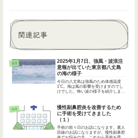
関連記事
2025年1月7日、強風・波浪注
生活
意報が出ていた東京都八丈島
の海の様子
今日の八丈島は強風のため体感温度
1˚C。海は風の影響を受けますのでし
けでした。怖い波の様子を紹介しま
す。
慢性副鼻腔炎を改善するため
生活
に手術を受けてきました
（１）
手術の前々日のお話になります。素人
目線のお話になりますが、慢性副鼻腔
炎でお悩みの方、これから手術を受け