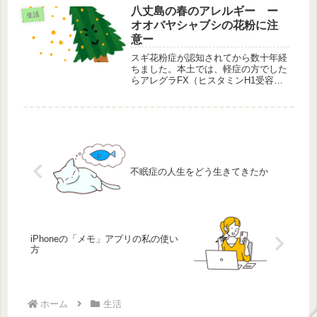
八丈島の春のアレルギー ー
生活
オオバヤシャブシの花粉に注
意ー
スギ花粉症が認知されてから数十年経
ちました。本土では、軽症の方でした
らアレグラFX（ヒスタミンH1受容体
拮抗薬）で緩和されますが、その人そ
の人の体質によっては効果は少ない場
合もあります。現代人にとっては、春
はとても忌々しい季節となってしま
い...
不眠症の人生をどう生きてきたか
iPhoneの「メモ」アプリの私の使い
方
ホーム
生活