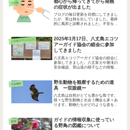
います。
都心から帰ってきてから発熱
その他
の症状が出ました
ブログの毎日更新を目標にしてきまし
たが、実は熱を出していました。最終
的に風邪と診断されました。不安を取
り除いてくださった医療関係者の方々
に感謝です。
2025年3月17日、八丈島エコツ
八丈島のフィールド
アーガイド協会の総会に参加
してきました
八丈島エコツアーガイド協会の総会に
参加してきました。八丈富士や唐滝の
安全確認、登山道の様子などの情報共
有をしました。
野生動物を観察するための道
写真機材
具 ー双眼鏡ー
八丈島は自然がとても豊かな島です。
様々な野生動物と出会う機会も多々あ
ります。動物たちがどのような姿をし
ていて、どのように行動をするか、誰
もがとても興味があると思います。よ
く見たくても、人が肉眼で見られる距
ガイドの情報収集に使ってい
動物
離は、野生動物に対して緊張を与えて
る野鳥の図鑑について
し...