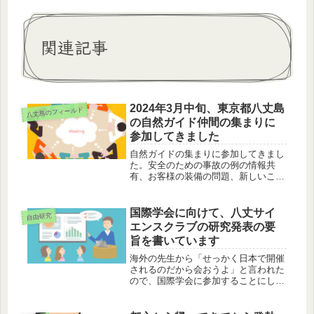
関連記事
2024年3月中旬、東京都八丈島
八丈島のフィールド
の自然ガイド仲間の集まりに
参加してきました
自然ガイドの集まりに参加してきまし
た。安全のための事故の例の情報共
有、お客様の装備の問題、新しいこと
への挑戦のお話など、色々学びがあり
ました。
国際学会に向けて、八丈サイ
自由研究
エンスクラブの研究発表の要
旨を書いています
海外の先生から「せっかく日本で開催
されるのだから会おうよ」と言われた
ので、国際学会に参加することにしま
した。この機会を利用して、八丈サイ
エンスクラブの研究を発表しようと思