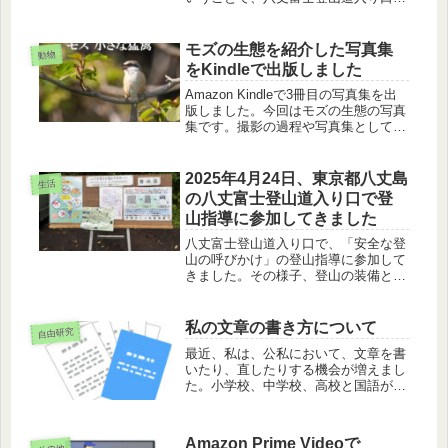
登山指導に参加してきました。登山が
簡単そうでそうでない八丈富士のお
話、登山届と装備のお話です。
モズの生態を紹介した写真集
動物
をKindleで出版しました
Amazon Kindleで3冊目の写真集を出
版しました。今回はモズの生態の写真
集です。撮影の過程や写真集としての
まとめの過程についてのお話です。
2025年4月24日、東京都八丈島
生活
の八丈富士登山道入り口で登
山指導に参加してきました
八丈富士登山道入り口で、「安全な登
山の呼びかけ」の登山指導に参加して
きました。その様子、登山の装備と登
山届のお話です。
私の文章の書き方について
自由研究
最近、私は、公私において、文章を書
いたり、直したりする機会が増えまし
た。小学校、中学校、高校と国語が苦
手だった私が、どのように文を書き、
文章としてまとめているかの紹介で
す。
Amazon Prime Videoで