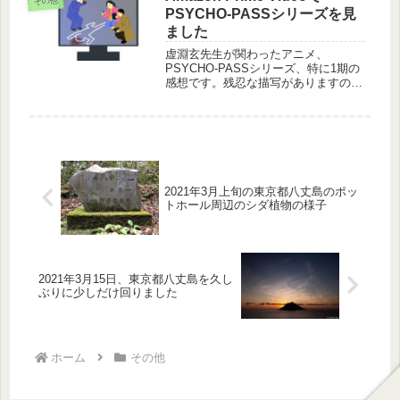
その他
PSYCHO-PASSシリーズを見
ました
虚淵玄先生が関わったアニメ、
PSYCHO-PASSシリーズ、特に1期の
感想です。残忍な描写がありますの
で、完全に大人向けですが、近未来設
定、展開、伏線の回収など楽しめる物
語でした。
2021年3月上旬の東京都八丈島のポッ
トホール周辺のシダ植物の様子
2021年3月15日、東京都八丈島を久し
ぶりに少しだけ回りました
ホーム
その他