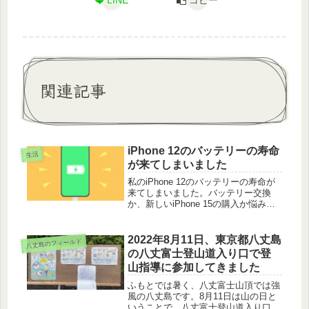
関連記事
iPhone 12のバッテリーの寿命
生活
が来てしまいました
私のiPhone 12のバッテリーの寿命が
来てしまいました。バッテリー交換
か、新しいiPhone 15の購入か悩みま
した。通信費をテザリングでセーブし
てきましたので、新しいiPhone 15の
購入にしました。
2022年8月11日、東京都八丈島
八丈島のフィールド
の八丈富士登山道入り口で登
山指導に参加してきました
ふもとでは暑く、八丈富士山頂では強
風の八丈島です。8月11日は山の日と
いうことで、八丈富士登山道入り口で