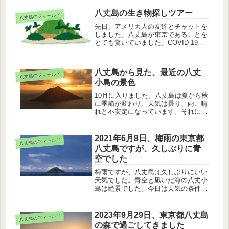
道へ行って、ハチジョウショウマ、シ
マホタルブクロ、ポットホールを見て
八丈島の生き物探しツアー
八丈島のフィールド
きました。
先日、アメリカ人の友達とチャットを
しました。八丈島が東京であることを
とても驚いていました。COVID-19コ
ロナウイルスの感染者数は未だ増加傾
向です。感染拡大の防止要請はまだま
だ続いています。したがって、狭い部
八丈島から見た、最近の八丈
八丈島のフィールド
屋で多くの人々と会ってはいけま...
小島の景色
10月に入りました。八丈島は夏から秋
に季節が変わり、天気は曇り、雨、晴
れと不安定になっています。それにと
もなって、八丈島に隣接する八丈小島
の景色も目まぐるしく変わっていま
す。今日は、最近の八丈小島の様子を
2021年6月8日、梅雨の東京都
八丈島のフィールド
紹介します。
八丈島ですが、久しぶりに青
空でした
梅雨ですが、八丈島は久しぶりにいい
天気でした。青空と凪いだ海の八丈小
島は絶景でした。今日は天気の条件が
よく、死ぬまでにみるべき世界の絶景
13に選ばれた青ヶ島も見られました。
キジもホオジロも縄張りを見張ってい
2023年9月29日、東京都八丈島
八丈島のフィールド
ました。そんな1日を紹介します。
の森で過ごしてきました