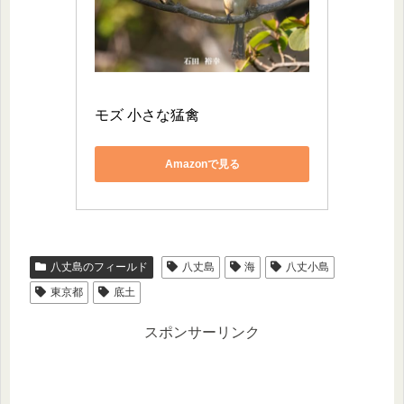
モズ 小さな猛禽
Amazonで見る
八丈島のフィールド
八丈島
海
八丈小島
東京都
底土
スポンサーリンク