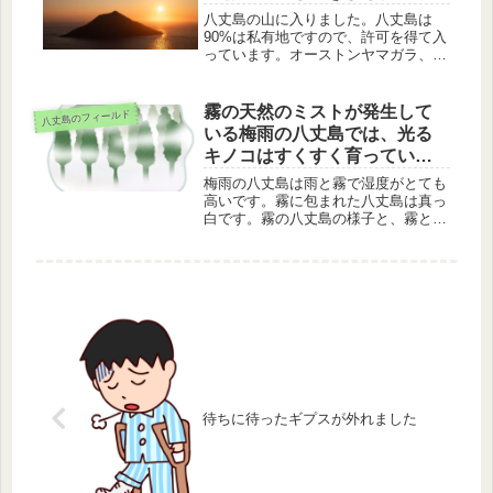
八丈島の山に入りました。八丈島は
90%は私有地ですので、許可を得て入
っています。オーストンヤマガラ、シ
チトウメジロ、ヒヨドリの若鳥、カラ
スバトを楽しんだあと、夕焼けの八丈
小島を楽しみました。
霧の天然のミストが発生して
八丈島のフィールド
いる梅雨の八丈島では、光る
キノコはすくすく育っていま
す
梅雨の八丈島は雨と霧で湿度がとても
高いです。霧に包まれた八丈島は真っ
白です。霧の八丈島の様子と、霧とい
う天然のミストの恩恵を受けた光るキ
ノコ、ヤコウタケの様子を紹介しま
す。
待ちに待ったギプスが外れました