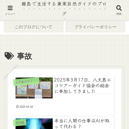
離島で生活する兼業自然ガイドのブロ
グ
ホーム
ブログ
メニュー
検索
このブログについて
プライバシーポリシー
事故
2025年3月17日、八丈島エ
八
丈島のフィールド
コツアーガイド協会の総会
に参加してきました
2025.03.18
本当に人間の仕事はAIが取
その他
って代わる？