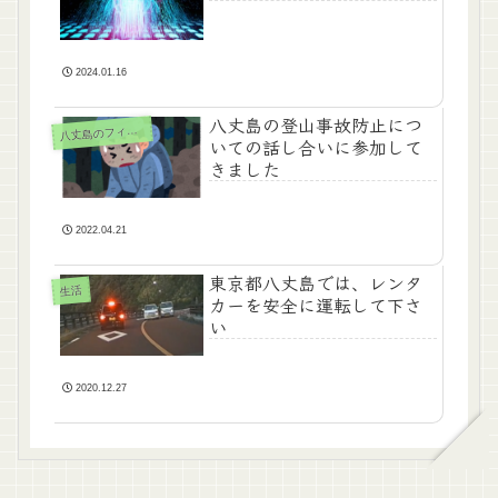
2024.01.16
八丈島の登山事故防止につ
八
丈島のフィールド
いての話し合いに参加して
きました
2022.04.21
東京都八丈島では、レンタ
生活
カーを安全に運転して下さ
い
2020.12.27